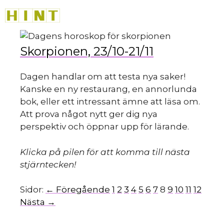
Hoppa
M
till
innehåll
Skorpionen, 23/10-21/11
Dagen handlar om att testa nya saker!
Kanske en ny restaurang, en annorlunda
bok, eller ett intressant ämne att läsa om.
Att prova något nytt ger dig nya
perspektiv och öppnar upp för lärande.
Klicka på pilen för att komma till nästa
stjärntecken!
Sidor:
← Föregående
1
2
3
4
5
6
7
8
9
10
11
12
Nästa →