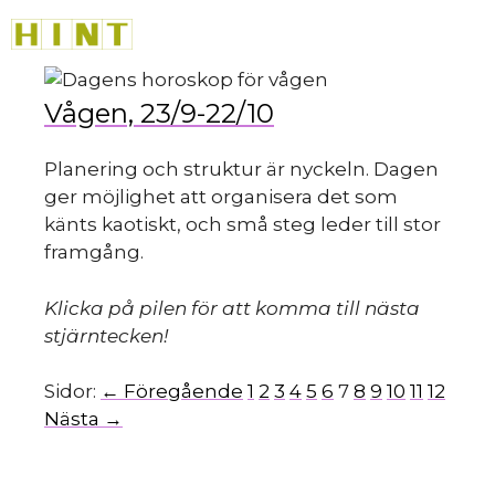
Hoppa
M
till
innehåll
Vågen, 23/9-22/10
Planering och struktur är nyckeln. Dagen
ger möjlighet att organisera det som
känts kaotiskt, och små steg leder till stor
framgång.
Klicka på pilen för att komma till nästa
stjärntecken!
Sidor:
← Föregående
1
2
3
4
5
6
7
8
9
10
11
12
Nästa →