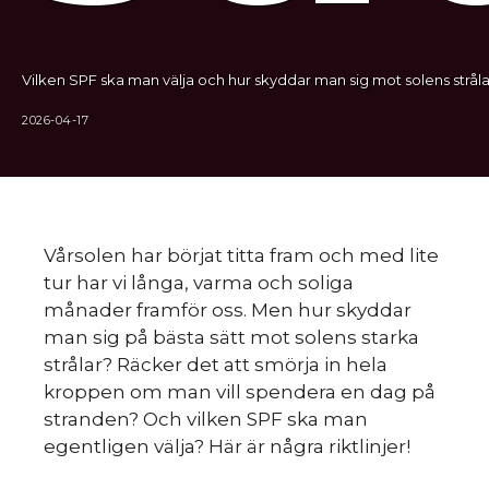
Vilken SPF ska man välja och hur skyddar man sig mot solens stråla
2026-04-17
Vårsolen har börjat titta fram och med lite
tur har vi långa, varma och soliga
månader framför oss. Men hur skyddar
man sig på bästa sätt mot solens starka
strålar? Räcker det att smörja in hela
kroppen om man vill spendera en dag på
stranden? Och vilken SPF ska man
egentligen välja? Här är några riktlinjer!