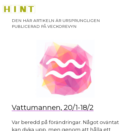
sk
Hoppa
M
till
innehåll
du
Vattumannen, 20/1-18/2
Var beredd på förändringar. Något oväntat
kan dyka upp, men genom att hålla ett