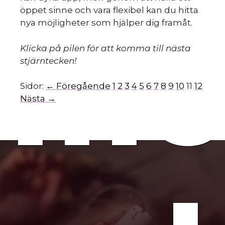
öppet sinne och vara flexibel kan du hitta
nya möjligheter som hjälper dig framåt.
mo
Klicka på pilen för att komma till nästa
stjärntecken!
Sidor:
← Föregående
1
2
3
4
5
6
7
8
9
10
11
12
Nästa →