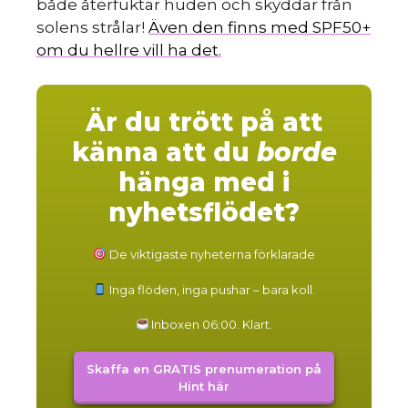
både återfuktar huden och skyddar från
solens strålar!
Även den finns med SPF50+
om du hellre vill ha det.
Är du trött på att
känna att du
borde
hänga med i
nyhetsflödet?
De viktigaste nyheterna förklarade
Inga flöden, inga pushar – bara koll.
Inboxen 06:00. Klart.
Skaffa en GRATIS prenumeration på
Hint här