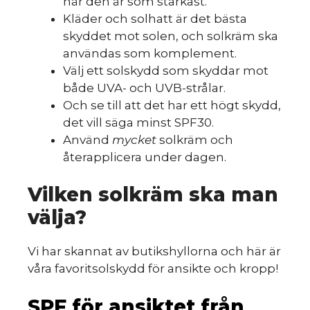
när den är som starkast.
Kläder och solhatt är det bästa
skyddet mot solen, och solkräm ska
användas som komplement.
Välj ett solskydd som skyddar mot
både UVA- och UVB-strålar.
Och se till att det har ett högt skydd,
det vill säga minst SPF30.
Använd
mycket
solkräm och
återapplicera under dagen.
Vilken solkräm ska man
välja?
Vi har skannat av butikshyllorna och här är
våra favoritsolskydd för ansikte och kropp!
SPF för ansiktet från