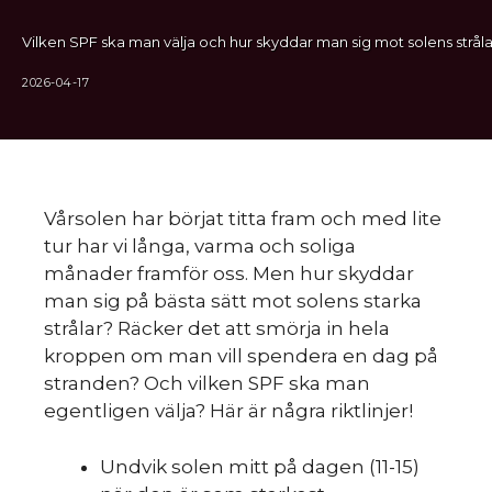
Vilken SPF ska man välja och hur skyddar man sig mot solens stråla
2026-04-17
Vårsolen har börjat titta fram och med lite
tur har vi långa, varma och soliga
månader framför oss. Men hur skyddar
man sig på bästa sätt mot solens starka
strålar? Räcker det att smörja in hela
kroppen om man vill spendera en dag på
stranden? Och vilken SPF ska man
egentligen välja? Här är några riktlinjer!
Undvik solen mitt på dagen (11-15)