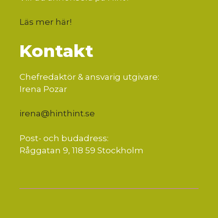
Läs mer här
!
Kontakt
Chefredaktör & ansvarig utgivare:
Irena Pozar
irena@hinthint.se
Post- och budadress:
Råggatan 9, 118 59 Stockholm