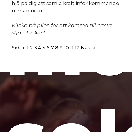
hjälpa dig att samla kraft inför kommande
mo
utmaningar.
Klicka på pilen för att komma till nästa
stjärntecken!
Sidor:
1
2
3
4
5
6
7
8
9
10
11
12
Nästa →