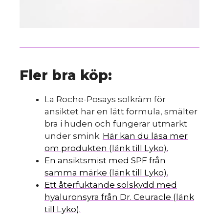
Fler bra köp:
La Roche-Posays solkräm för
ansiktet har en lätt formula, smälter
bra i huden och fungerar utmärkt
under smink.
Här kan du läsa mer
om produkten (länk till Lyko).
En ansiktsmist med SPF från
samma märke (länk till Lyko).
Ett återfuktande solskydd med
hyaluronsyra från Dr. Ceuracle (länk
till Lyko).