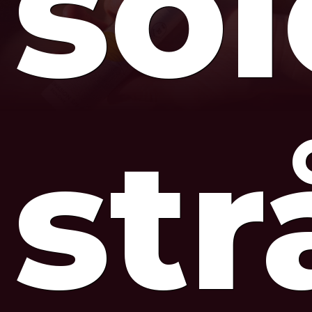
so
str