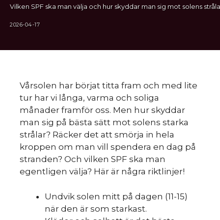
Vilken SPF ska man välja och hur skyddar man sig mot solens stråla
2026-04-17
Vårsolen har börjat titta fram och med lite
tur har vi långa, varma och soliga
månader framför oss. Men hur skyddar
man sig på bästa sätt mot solens starka
strålar? Räcker det att smörja in hela
kroppen om man vill spendera en dag på
stranden? Och vilken SPF ska man
egentligen välja? Här är några riktlinjer!
Undvik solen mitt på dagen (11-15)
när den är som starkast.