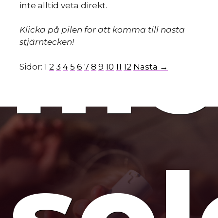
mo
inte alltid veta direkt.
Klicka på pilen för att komma till nästa
stjärntecken!
Sidor:
1
2
3
4
5
6
7
8
9
10
11
12
Nästa →
so