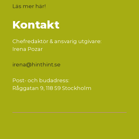
Läs mer här
!
Kontakt
Chefredaktör & ansvarig utgivare:
Irena Pozar
irena@hinthint.se
Post- och budadress:
Råggatan 9, 118 59 Stockholm