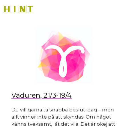
Hoppa
M
till
innehåll
du
Väduren, 21/3-19/4
Du vill gärna ta snabba beslut idag – men
allt vinner inte på att skyndas. Om något
känns tveksamt, låt det vila. Det är okej att