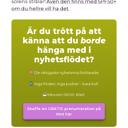
solens strålar!
Även den finns med SPF50+
om du hellre vill ha det.
Är du trött på att
känna att du
borde
hänga med i
nyhetsflödet?
De viktigaste nyheterna förklarade
Inga flöden, inga pushar – bara koll.
Inboxen 06:00. Klart.
Skaffa en GRATIS prenumeration på
Hint här