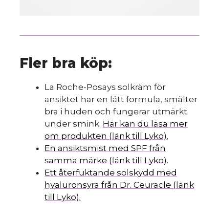
Fler bra köp:
La Roche-Posays solkräm för
ansiktet har en lätt formula, smälter
bra i huden och fungerar utmärkt
under smink.
Här kan du läsa mer
om produkten (länk till Lyko).
En ansiktsmist med SPF från
samma märke (länk till Lyko).
Ett återfuktande solskydd med
hyaluronsyra från Dr. Ceuracle (länk
till Lyko).