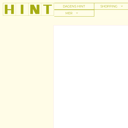
Hoppa
DAGENS HINT
SHOPPING
till
MER
innehåll