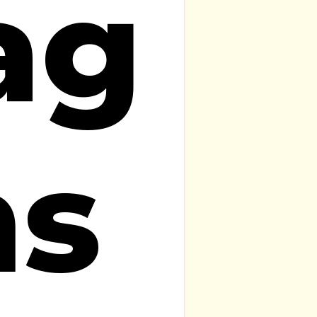
ag
ns