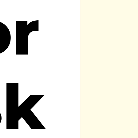
or
sk