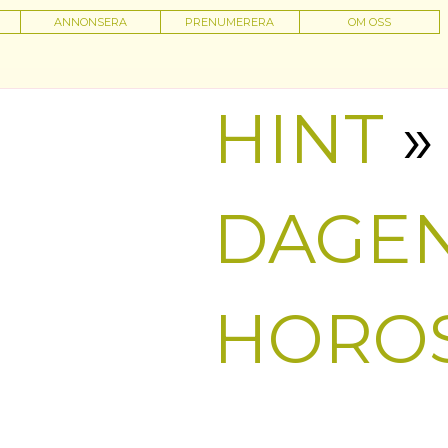
ANNONSERA
PRENUMERERA
OM OSS
HINT
»
DAGE
HORO