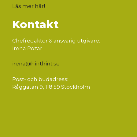
Läs mer här
!
Kontakt
Chefredaktör & ansvarig utgivare:
Irena Pozar
irena@hinthint.se
Post- och budadress:
Råggatan 9, 118 59 Stockholm