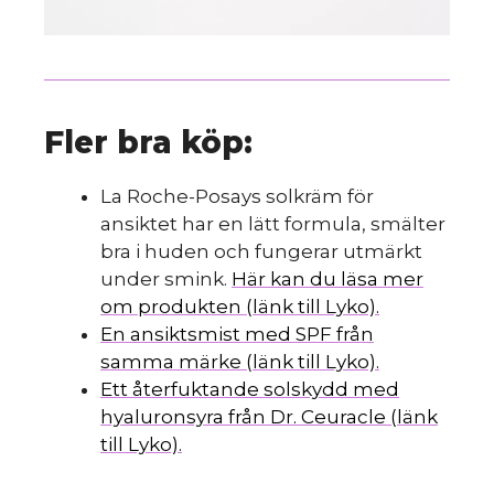
Fler bra köp:
La Roche-Posays solkräm för
ansiktet har en lätt formula, smälter
bra i huden och fungerar utmärkt
under smink.
Här kan du läsa mer
om produkten (länk till Lyko).
En ansiktsmist med SPF från
samma märke (länk till Lyko).
Ett återfuktande solskydd med
hyaluronsyra från Dr. Ceuracle (länk
till Lyko).