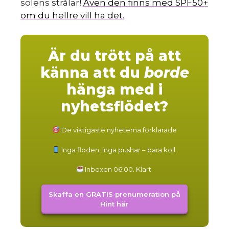
solens strålar!
Även den finns med SPF50+
om du hellre vill ha det.
Är du trött på att
känna att du
borde
hänga med i
nyhetsflödet?
De viktigaste nyheterna förklarade
Inga flöden, inga pushar – bara koll.
Inboxen 06:00. Klart.
Skaffa en GRATIS prenumeration på
Hint här