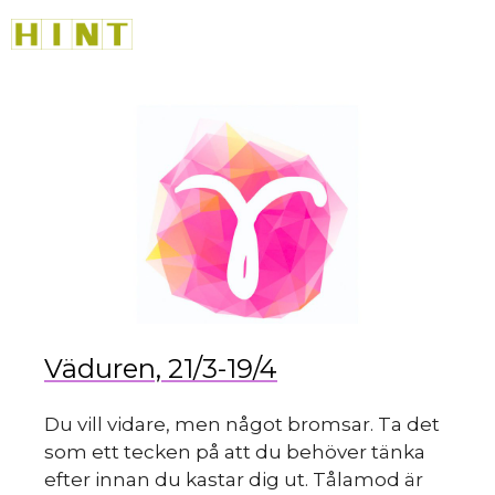
Hoppa
M
till
innehåll
du
Väduren, 21/3-19/4
Du vill vidare, men något bromsar. Ta det
som ett tecken på att du behöver tänka
efter innan du kastar dig ut. Tålamod är