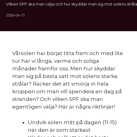
Vilken SPF ska man välja och hur skyddar man sig mot solens stråla
2026-04-17
Vårsolen har börjat titta fram och med lite
tur har vi långa, varma och soliga
månader framför oss. Men hur skyddar
man sig på bästa sätt mot solens starka
strålar? Räcker det att smörja in hela
kroppen om man vill spendera en dag på
stranden? Och vilken SPF ska man
egentligen välja? Här är några riktlinjer!
Undvik solen mitt på dagen (11-15)
när den är som starkast.