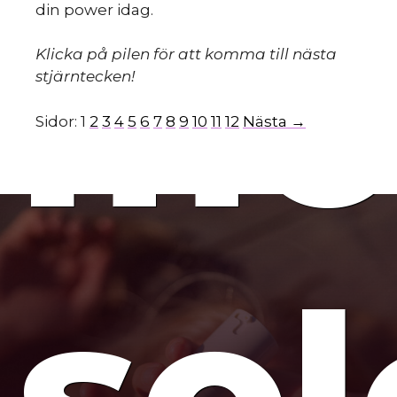
mo
din power idag.
Klicka på pilen för att komma till nästa
stjärntecken!
Sidor:
1
2
3
4
5
6
7
8
9
10
11
12
Nästa →
so