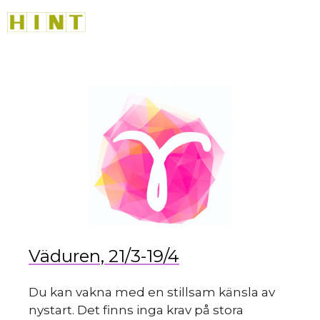
Hoppa
M
till
innehåll
Väduren, 21/3-19/4
Du kan vakna med en stillsam känsla av
nystart. Det finns inga krav på stora