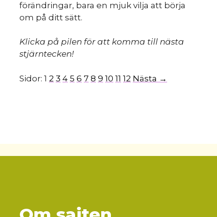
förändringar, bara en mjuk vilja att börja
om på ditt sätt.
Klicka på pilen för att komma till nästa
stjärntecken!
Sidor:
1
2
3
4
5
6
7
8
9
10
11
12
Nästa →
Om sajten