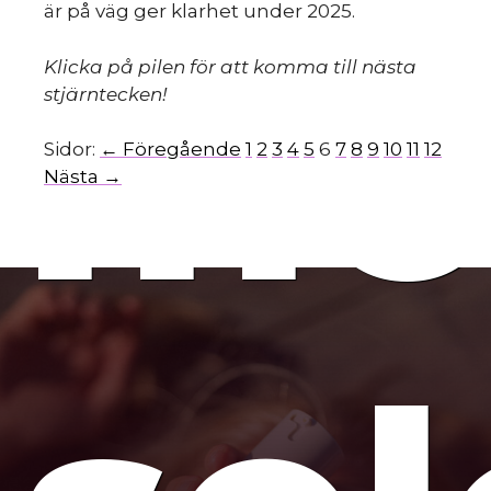
är på väg ger klarhet under 2025.
mo
Klicka på pilen för att komma till nästa
stjärntecken!
Sidor:
← Föregående
1
2
3
4
5
6
7
8
9
10
11
12
Nästa →