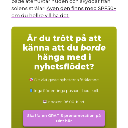
både återfuktar huden och skyddar från
solens strålar!
Även den finns med SPF50+
om du hellre vill ha det.
Är du trött på att
känna att du
borde
hänga med i
nyhetsflödet?
De viktigaste nyheterna förklarade
Inga flöden, inga pushar – bara koll.
Inboxen 06:00. Klart.
Skaffa en GRATIS prenumeration på
Hint här