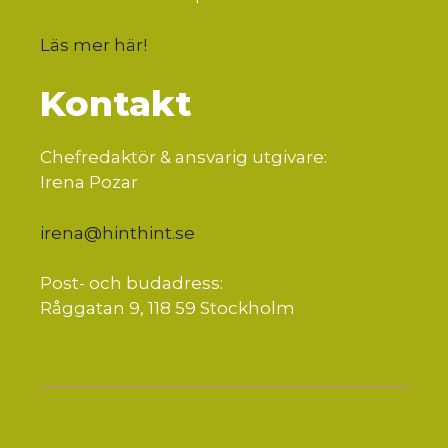
Läs mer här
!
Kontakt
Chefredaktör & ansvarig utgivare:
Irena Pozar
irena@hinthint.se
Post- och budadress:
Råggatan 9, 118 59 Stockholm