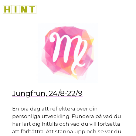
sk
Hoppa
M
till
innehåll
du
Jungfrun, 24/8-22/9
En bra dag att reflektera över din
personliga utveckling. Fundera på vad du
har lärt dig hittills och vad du vill fortsätta
att förbättra. Att stanna upp och se var du