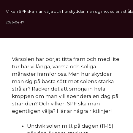
Vilken SPF ska man välja och hur skyddar man sig mot solens stråla
2026-04-17
Vårsolen har börjat titta fram och med lite
tur har vi långa, varma och soliga
månader framför oss. Men hur skyddar
man sig på bästa sätt mot solens starka
strålar? Räcker det att smörja in hela
kroppen om man vill spendera en dag på
stranden? Och vilken SPF ska man
egentligen välja? Här är några riktlinjer!
Undvik solen mitt på dagen (11-15)