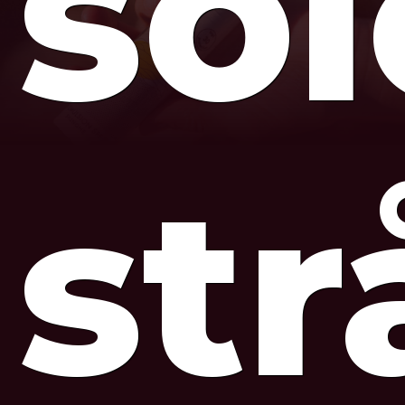
so
str