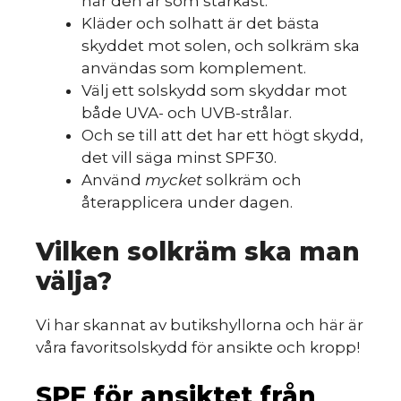
när den är som starkast.
Kläder och solhatt är det bästa
skyddet mot solen, och solkräm ska
användas som komplement.
Välj ett solskydd som skyddar mot
både UVA- och UVB-strålar.
Och se till att det har ett högt skydd,
det vill säga minst SPF30.
Använd
mycket
solkräm och
återapplicera under dagen.
Vilken solkräm ska man
välja?
Vi har skannat av butikshyllorna och här är
våra favoritsolskydd för ansikte och kropp!
SPF för ansiktet från