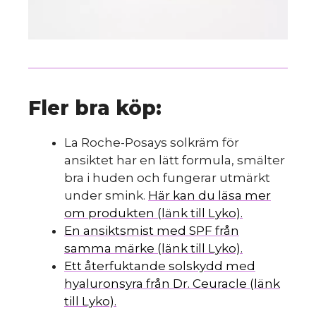
Fler bra köp:
La Roche-Posays solkräm för
ansiktet har en lätt formula, smälter
bra i huden och fungerar utmärkt
under smink.
Här kan du läsa mer
om produkten (länk till Lyko).
En ansiktsmist med SPF från
samma märke (länk till Lyko).
Ett återfuktande solskydd med
hyaluronsyra från Dr. Ceuracle (länk
till Lyko).