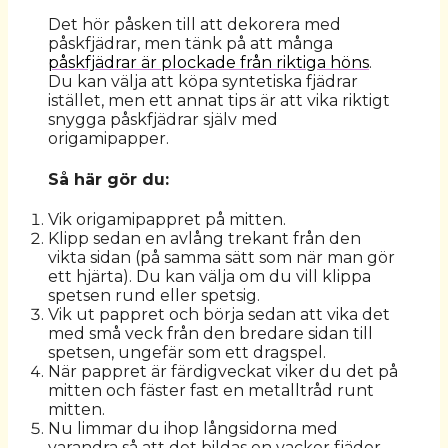
Det hör påsken till att dekorera med
påskfjädrar, men tänk på att många
påskfjädrar är plockade från riktiga höns
.
Du kan välja att köpa syntetiska fjädrar
istället, men ett annat tips är att vika riktigt
snygga påskfjädrar själv med
origamipapper.
Så här gör du:
Vik origamipappret på mitten.
Klipp sedan en avlång trekant från den
vikta sidan (på samma sätt som när man gör
ett hjärta). Du kan välja om du vill klippa
spetsen rund eller spetsig.
Vik ut pappret och börja sedan att vika det
med små veck från den bredare sidan till
spetsen, ungefär som ett dragspel.
När pappret är färdigveckat viker du det på
mitten och fäster fast en metalltråd runt
mitten.
Nu limmar du ihop långsidorna med
varandra så att det bildas en vacker fjäder.