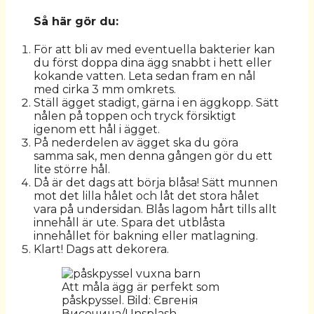
Så här gör du:
För att bli av med eventuella bakterier kan
du först doppa dina ägg snabbt i hett eller
kokande vatten. Leta sedan fram en nål
med cirka 3 mm omkrets.
Ställ ägget stadigt, gärna i en äggkopp. Sätt
nålen på toppen och tryck försiktigt
igenom ett hål i ägget.
På nederdelen av ägget ska du göra
samma sak, men denna gången gör du ett
lite större hål.
Då är det dags att börja blåsa! Sätt munnen
mot det lilla hålet och låt det stora hålet
vara på undersidan. Blås lagom hårt tills allt
innehåll är ute. Spara det utblåsta
innehållet för bakning eller matlagning.
Klart! Dags att dekorera.
Att måla ägg är perfekt som
påskpyssel. Bild: Євгенія
Височина/Unsplash