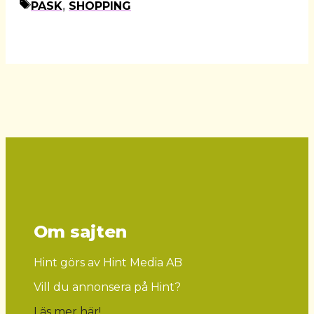
ETIKETTER
PASK
,
SHOPPING
Om sajten
Hint görs av Hint Media AB
Vill du annonsera på Hint?
Läs mer här
!