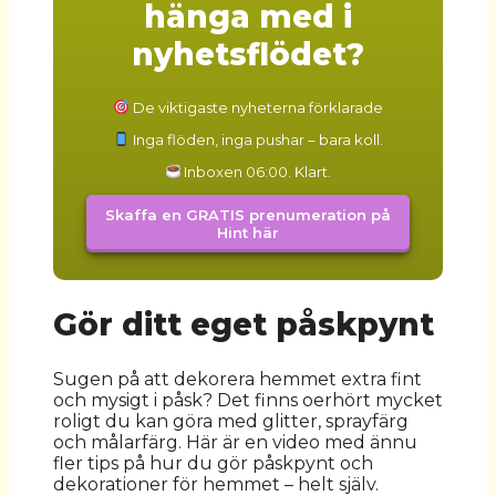
hänga med i
nyhetsflödet?
De viktigaste nyheterna förklarade
Inga flöden, inga pushar – bara koll.
Inboxen 06:00. Klart.
Skaffa en GRATIS prenumeration på
Hint här
Gör ditt eget påskpynt
Sugen på att dekorera hemmet extra fint
och mysigt i påsk? Det finns oerhört mycket
roligt du kan göra med glitter, sprayfärg
och målarfärg. Här är en video med ännu
fler tips på hur du gör påskpynt och
dekorationer för hemmet – helt själv.