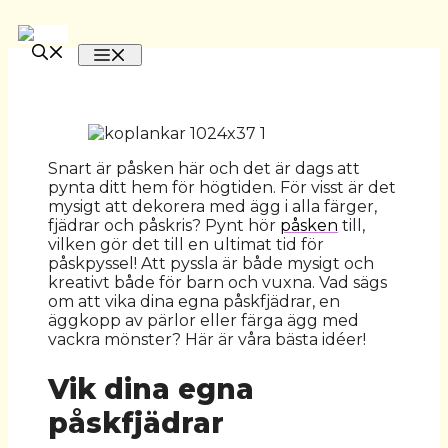
Hoppa
till
MENY
innehåll
Snart är påsken här och det är dags att
pynta ditt hem för högtiden. För visst är det
mysigt att dekorera med ägg i alla färger,
fjädrar och påskris? Pynt hör
påsken
till,
vilken gör det till en ultimat tid för
påskpyssel! Att pyssla är både mysigt och
kreativt både för barn och vuxna. Vad sägs
om att vika dina egna påskfjädrar, en
äggkopp av pärlor eller färga ägg med
vackra mönster? Här är våra bästa idéer!
Vik dina egna
påskfjädrar