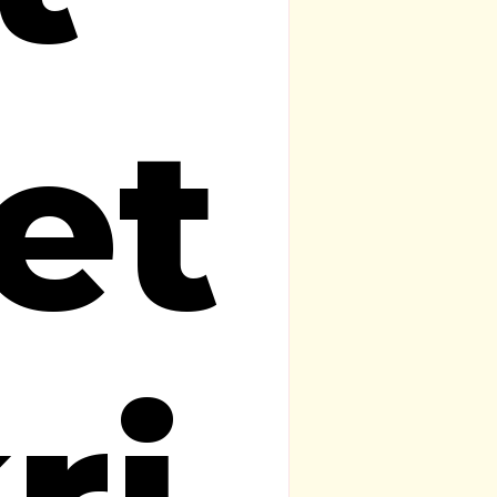
tet
ri