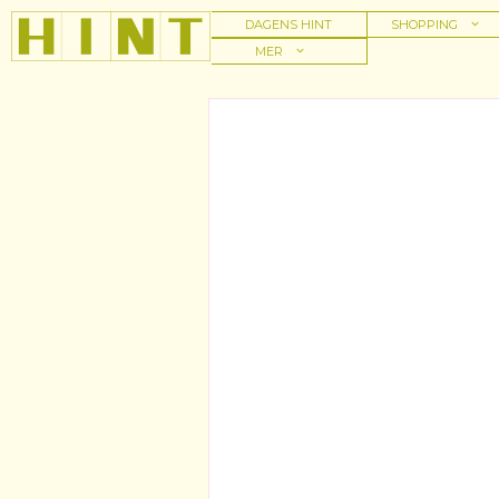
Hoppa
DAGENS HINT
SHOPPING
till
MER
innehåll