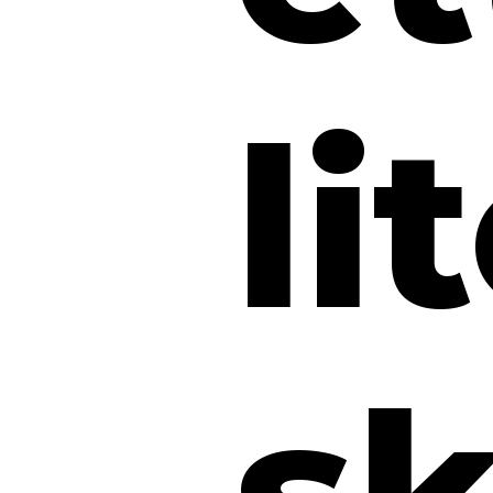
li
sk