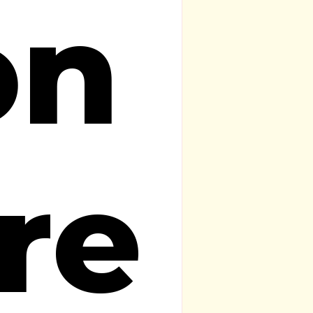
on
re