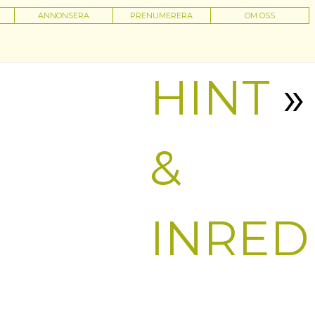
ANNONSERA
PRENUMERERA
OM OSS
HINT
&
INRED