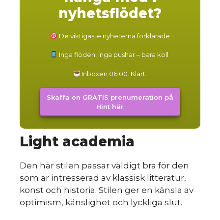
nyhetsflödet?
De viktigaste nyheterna förklarade
Inga flöden, inga pushar – bara koll.
Inboxen 06:00. Klart.
Skaffa en GRATIS prenumeration på
Hint här
Light academia
Den här stilen passar väldigt bra för den
som är intresserad av klassisk litteratur,
konst och historia. Stilen ger en känsla av
optimism, känslighet och lyckliga slut.