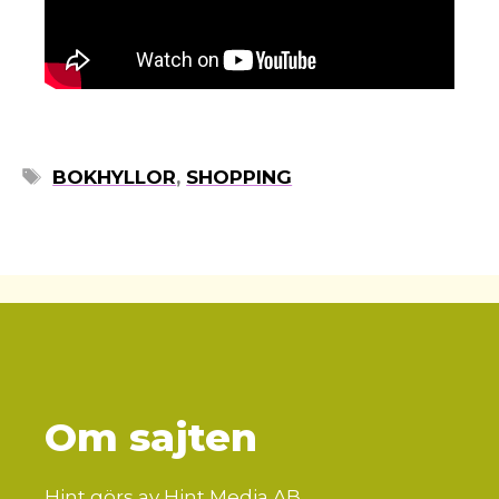
ETIKETTER
BOKHYLLOR
,
SHOPPING
Om sajten
Hint görs av Hint Media AB