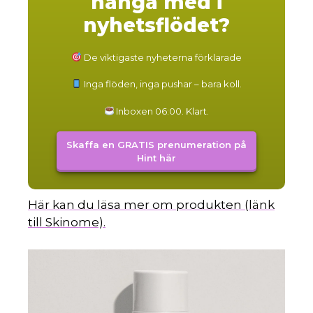
hänga med i
nyhetsflödet?
De viktigaste nyheterna förklarade
Inga flöden, inga pushar – bara koll.
Inboxen 06:00. Klart.
Skaffa en GRATIS prenumeration på
Hint här
Här kan du läsa mer om produkten (länk
till Skinome).