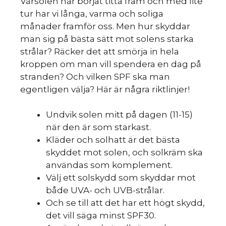
Vårsolen har börjat titta fram och med lite
tur har vi långa, varma och soliga
månader framför oss. Men hur skyddar
man sig på bästa sätt mot solens starka
strålar? Räcker det att smörja in hela
kroppen om man vill spendera en dag på
stranden? Och vilken SPF ska man
egentligen välja? Här är några riktlinjer!
Undvik solen mitt på dagen (11-15)
när den är som starkast.
Kläder och solhatt är det bästa
skyddet mot solen, och solkräm ska
användas som komplement.
Välj ett solskydd som skyddar mot
både UVA- och UVB-strålar.
Och se till att det har ett högt skydd,
det vill säga minst SPF30.