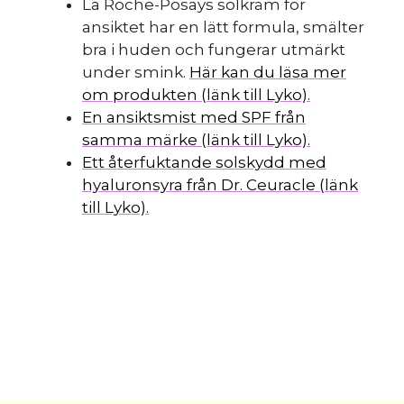
La Roche-Posays solkräm för
ansiktet har en lätt formula, smälter
bra i huden och fungerar utmärkt
under smink.
Här kan du läsa mer
om produkten (länk till Lyko).
En ansiktsmist med SPF från
samma märke (länk till Lyko).
Ett återfuktande solskydd med
hyaluronsyra från Dr. Ceuracle (länk
till Lyko).