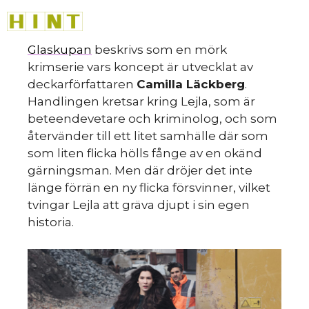
Hoppa
M
till
innehåll
Glaskupan
beskrivs som en mörk
krimserie vars koncept är utvecklat av
deckarförfattaren
Camilla Läckberg
.
Handlingen kretsar kring Lejla, som är
beteendevetare och kriminolog, och som
återvänder till ett litet samhälle där som
HINT
»
som liten flicka hölls fånge av en okänd
gärningsman. Men där dröjer det inte
länge förrän en ny flicka försvinner, vilket
tvingar Lejla att gräva djupt i sin egen
historia.