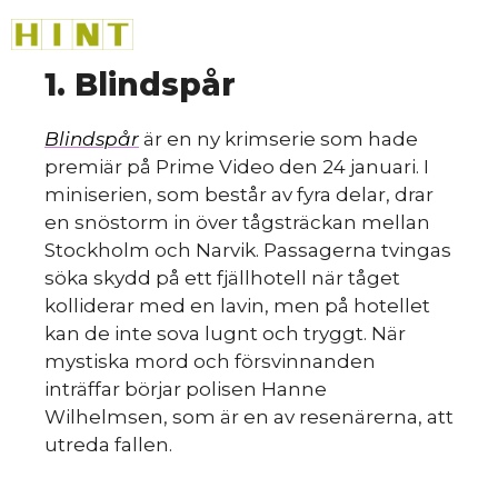
Hoppa
M
till
innehåll
1. Blindspår
Blindspår
är en ny krimserie som hade
premiär på Prime Video den 24 januari. I
miniserien, som består av fyra delar, drar
en snöstorm in över tågsträckan mellan
Stockholm och Narvik. Passagerna tvingas
söka skydd på ett fjällhotell när tåget
kolliderar med en lavin, men på hotellet
kan de inte sova lugnt och tryggt. När
mystiska mord och försvinnanden
inträffar börjar polisen Hanne
Wilhelmsen, som är en av resenärerna, att
utreda fallen.