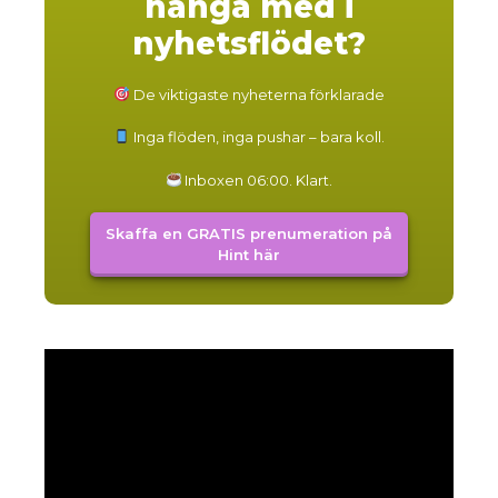
hänga med i
nyhetsflödet?
De viktigaste nyheterna förklarade
Inga flöden, inga pushar – bara koll.
Inboxen 06:00. Klart.
Skaffa en GRATIS prenumeration på
Hint här