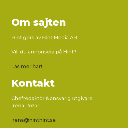
Om sajten
Hint görs av Hint Media AB
Vill du annonsera på Hint?
Läs mer här
!
Kontakt
Chefredaktör & ansvarig utgivare:
Irena Pozar
irena@hinthint.se