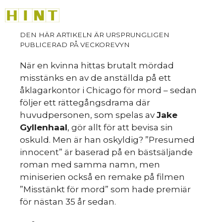
Hoppa
M
till
innehåll
När en kvinna hittas brutalt mördad
misstänks en av de anställda på ett
åklagarkontor i Chicago för mord – sedan
följer ett rättegångsdrama där
huvudpersonen, som spelas av
Jake
Gyllenhaal
, gör allt för att bevisa sin
oskuld. Men är han oskyldig? ”Presumed
innocent” är baserad på en bästsäljande
roman med samma namn, men
miniserien också en remake på filmen
”Misstänkt för mord” som hade premiär
för nästan 35 år sedan.