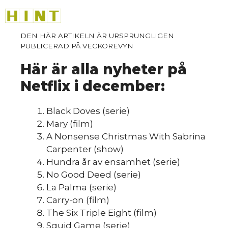
HINT
»
Hoppa
M
till
innehåll
Så
Här är alla nyheter på
Netflix i december:
Black Doves (serie)
Mary (film)
A Nonsense Christmas With Sabrina
Carpenter (show)
Hundra år av ensamhet (serie)
No Good Deed (serie)
La Palma (serie)
Carry-on (film)
The Six Triple Eight (film)
Squid Game (serie)