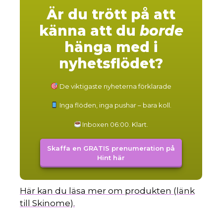
Är du trött på att
känna att du
borde
hänga med i
nyhetsflödet?
De viktigaste nyheterna förklarade
Inga flöden, inga pushar – bara koll.
Inboxen 06:00. Klart.
Skaffa en GRATIS prenumeration på
Hint här
Här kan du läsa mer om produkten (länk
till Skinome).