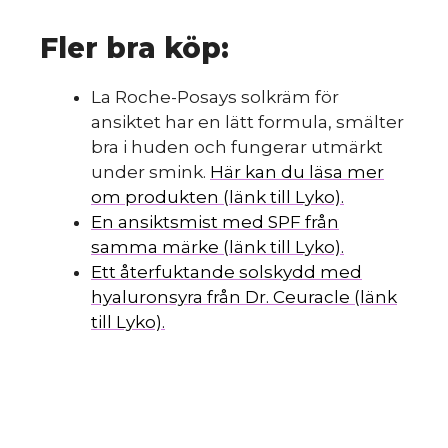
Fler bra köp:
La Roche-Posays solkräm för
ansiktet har en lätt formula, smälter
bra i huden och fungerar utmärkt
under smink.
Här kan du läsa mer
om produkten (länk till Lyko).
En ansiktsmist med SPF från
samma märke (länk till Lyko).
Ett återfuktande solskydd med
hyaluronsyra från Dr. Ceuracle (länk
till Lyko).