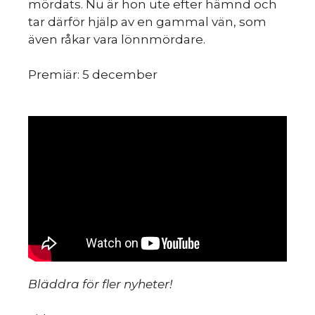
du
mördats. Nu är hon ute efter hämnd och
tar därför hjälp av en gammal vän, som
även råkar vara lönnmördare.
Premiär: 5 december
mo
Bläddra för fler nyheter!