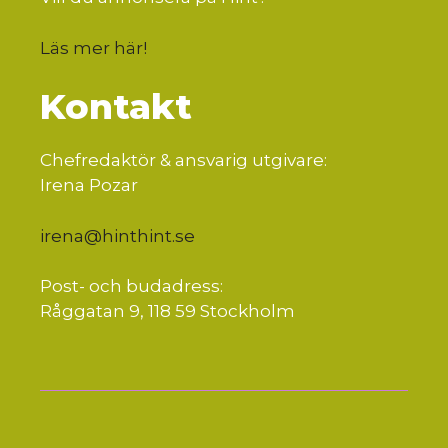
Läs mer här
!
Kontakt
Chefredaktör & ansvarig utgivare:
Irena Pozar
irena@hinthint.se
Post- och budadress:
Råggatan 9, 118 59 Stockholm