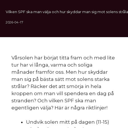
Vilken SPF ska man välja och hur skyddar man sig mot solens stråla
2026-04-17
Vårsolen har börjat titta fram och med lite
tur har vi långa, varma och soliga
månader framför oss. Men hur skyddar
man sig på bästa sätt mot solens starka
strålar? Räcker det att smörja in hela
kroppen om man vill spendera en dag på
stranden? Och vilken SPF ska man
egentligen välja? Här är några riktlinjer!
Undvik solen mitt på dagen (11-15)