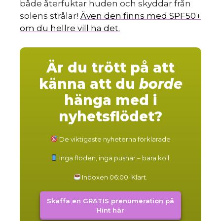
både återfuktar huden och skyddar från
solens strålar!
Även den finns med SPF50+
om du hellre vill ha det.
Är du trött på att
känna att du
borde
hänga med i
nyhetsflödet?
De viktigaste nyheterna förklarade
Inga flöden, inga pushar – bara koll.
Inboxen 06:00. Klart.
Skaffa en GRATIS prenumeration på
Hint här