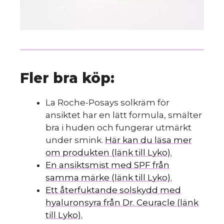
Fler bra köp:
La Roche-Posays solkräm för
ansiktet har en lätt formula, smälter
bra i huden och fungerar utmärkt
under smink.
Här kan du läsa mer
om produkten (länk till Lyko).
En ansiktsmist med SPF från
samma märke (länk till Lyko).
Ett återfuktande solskydd med
hyaluronsyra från Dr. Ceuracle (länk
till Lyko).