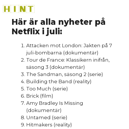
Hoppa
M
till
HINT
»
innehåll
Här är alla nyheter på
Netflix i juli:
Attacken mot London: Jakten på 7
juli-bombarna (dokumentär)
Så
Tour de France: Klassikern inifrån,
säsong 3 (dokumentär)
The Sandman, säsong 2 (serie)
Building the Band (reality)
Too Much (serie)
Brick (film)
Amy Bradley Is Missing
(dokumentär)
Untamed (serie)
Hitmakers (reality)