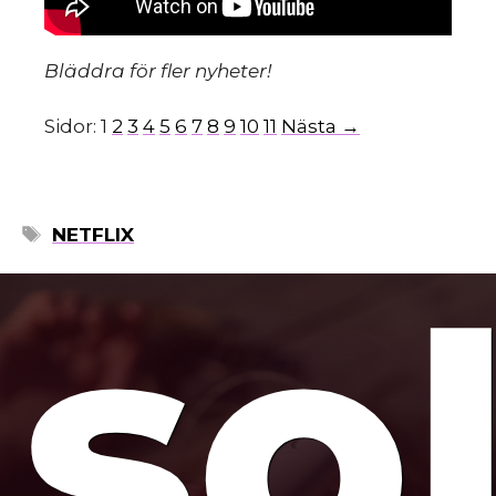
mo
Bläddra för fler nyheter!
Sidor:
1
2
3
4
5
6
7
8
9
10
11
Nästa →
ETIKETTER
NETFLIX
so