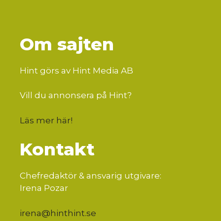
Om sajten
Hint görs av Hint Media AB
Vill du annonsera på Hint?
Läs mer här
!
Kontakt
Chefredaktör & ansvarig utgivare:
Irena Pozar
irena@hinthint.se