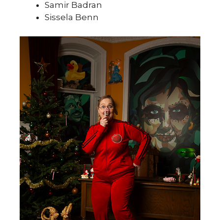
Samir Badran
Sissela Benn
du