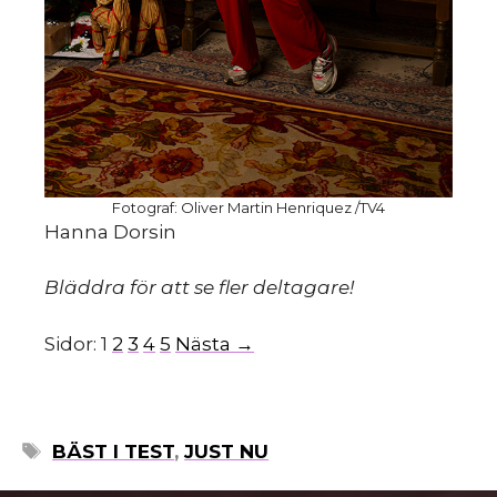
m
Fotograf: Oliver Martin Henriquez /TV4
Hanna Dorsin
Bläddra för att se fler deltagare!
Sidor:
1
2
3
4
5
Nästa →
ETIKETTER
BÄST I TEST
,
JUST NU