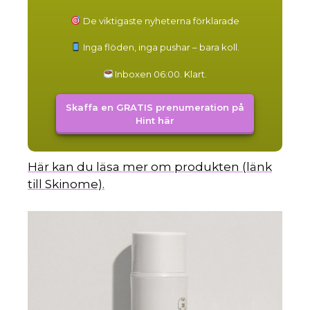
De viktigaste nyheterna förklarade
Inga flöden, inga pushar – bara koll.
Inboxen 06:00. Klart.
Skaffa en GRATIS prenumeration på
Hint här
Här kan du läsa mer om produkten (länk
till Skinome).