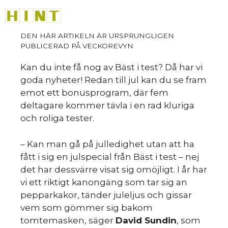
Hoppa
M
till
innehåll
Kan du inte få nog av Bäst i test? Då har vi
goda nyheter! Redan till jul kan du se fram
HINT
»
emot ett bonusprogram, där fem
deltagare kommer tävla i en rad kluriga
och roliga tester.
– Kan man gå på julledighet utan att ha
fått i sig en julspecial från Bäst i test – nej
det har dessvärre visat sig omöjligt. I år har
vi ett riktigt kanongäng som tar sig an
pepparkakor, tänder juleljus och gissar
vem som gömmer sig bakom
tomtemasken, säger
David Sundin
, som