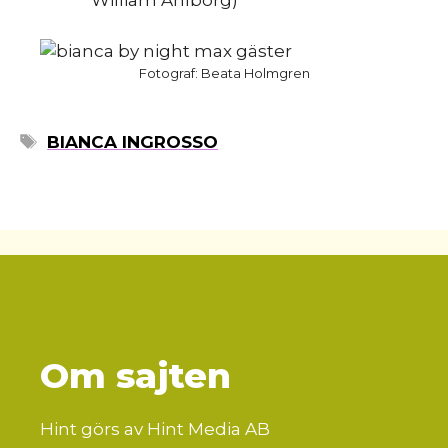
William Ahlborg)
Fotograf: Beata Holmgren
ETIKETTER
BIANCA INGROSSO
Om sajten
Hint görs av Hint Media AB