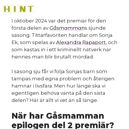
Hoppa
M
till
innehåll
I oktober 2024 var det premiär för den
första delen av
Gåsmamman
s sjunde
säsong. Tittarfavoriten handlar om Sonja
Ek, som spelas av
Alexandra Rapaport
, och
som kastas in i ett kriminellt nätverk när
hennes man blir brutalt mördad.
I säsong sju får vi följa Sonjas barn som
tampas med egna problem och återigen
hamnar i livsfara. Men hur länge ska vi
egentligen behöva vänta på den sista
delen? Här är allt vi vet än så länge.
När har Gåsmamman
epilogen del 2 premiär?