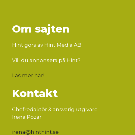
Om sajten
Hint görs av Hint Media AB
Vill du annonsera på Hint?
Läs mer här
!
Kontakt
Chefredaktör & ansvarig utgivare:
Irena Pozar
irena@hinthint.se