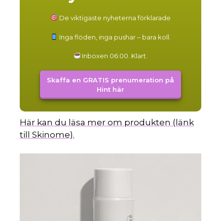
De viktigaste nyheterna förklarade
Inga flöden, inga pushar – bara koll.
Inboxen 06:00. Klart.
Skaffa en GRATIS prenumeration på
Hint här
Här kan du läsa mer om produkten (länk
till Skinome).