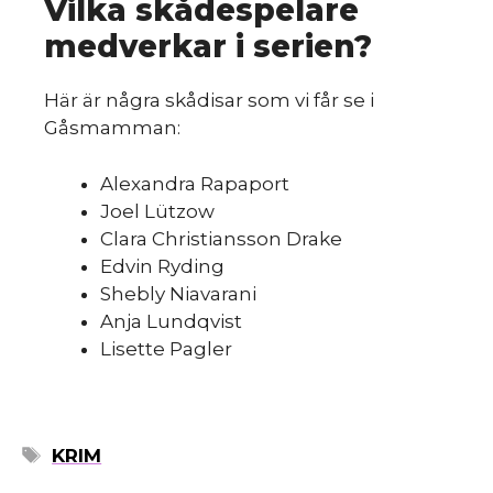
Vilka skådespelare
m
medverkar i serien?
Här är några skådisar som vi får se i
Gåsmamman:
Alexandra Rapaport
Joel Lützow
Clara Christiansson Drake
Edvin Ryding
Shebly Niavarani
Anja Lundqvist
Lisette Pagler
ETIKETTER
KRIM