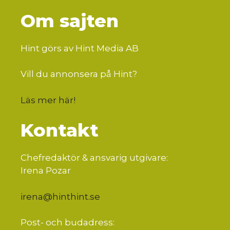
Om sajten
Hint görs av Hint Media AB
Vill du annonsera på Hint?
Läs mer här
!
Kontakt
Chefredaktör & ansvarig utgivare:
Irena Pozar
irena@hinthint.se
Post- och budadress: