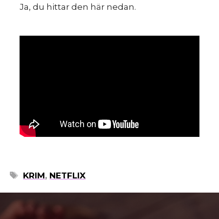
Ja, du hittar den här nedan.
mo
ETIKETTER
KRIM
,
NETFLIX