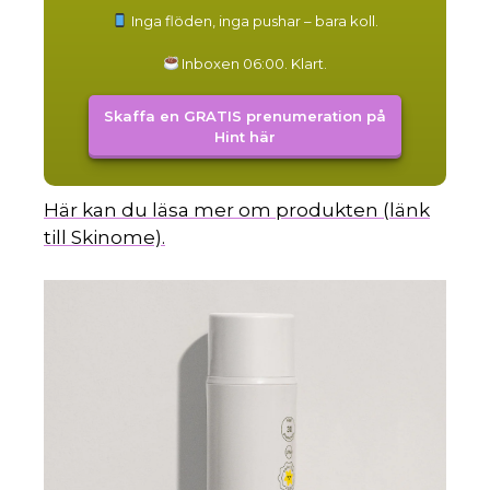
Inga flöden, inga pushar – bara koll.
Inboxen 06:00. Klart.
Skaffa en GRATIS prenumeration på
Hint här
Här kan du läsa mer om produkten (länk
till Skinome).