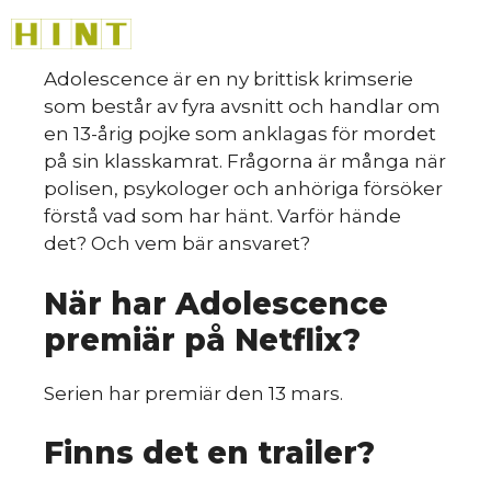
sk
Hoppa
M
till
innehåll
Adolescence är en ny brittisk krimserie
som består av fyra avsnitt och handlar om
en 13-årig pojke som anklagas för mordet
på sin klasskamrat. Frågorna är många när
polisen, psykologer och anhöriga försöker
förstå vad som har hänt. Varför hände
det? Och vem bär ansvaret?
När har Adolescence
du
premiär på Netflix?
Serien har premiär den 13 mars.
Finns det en trailer?