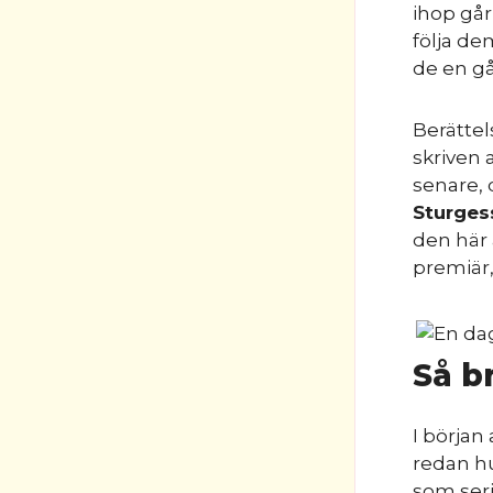
ihop går 
följa de
de en gå
Berätte
skriven 
senare, d
Sturges
den här a
premiär,
Så b
I början
redan hu
som seri