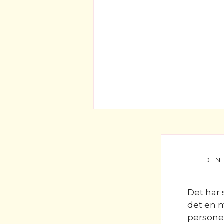
Det har 
det en m
personer