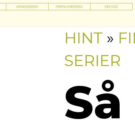
ANNONSERA
PRENUMERERA
OM OSS
HINT
»
F
SERIER
Så