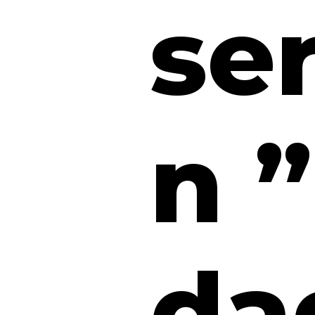
ser
n 
da