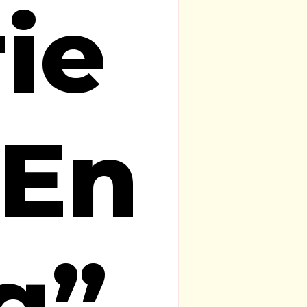
ie
”En
g”