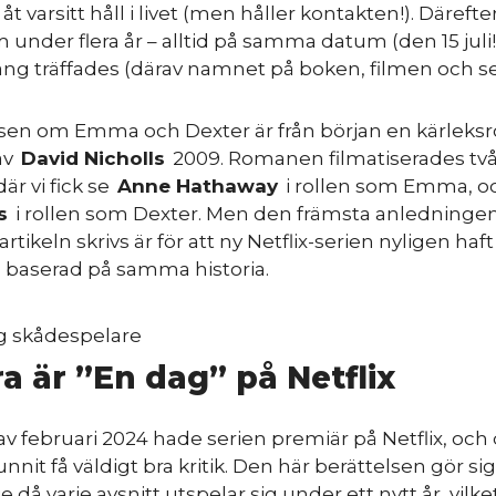
åt varsitt håll i livet (men håller kontakten!). Därefter
m under flera år – alltid på samma datum (den 15 juli
ng träffades (därav namnet på boken, filmen och ser
lsen om Emma och Dexter är från början en kärleks
av
David Nicholls
2009. Romanen filmatiserades två
är vi fick se
Anne Hathaway
i rollen som Emma, o
s
i rollen som Dexter. Men den främsta anledningen t
rtikeln skrivs är för att ny Netflix-serien nyligen haft
 baserad på samma historia.
ra är ”En dag” på Netflix
 av februari 2024 hade serien premiär på Netflix, och
nnit få väldigt bra kritik. Den här berättelsen gör si
e då varje avsnitt utspelar sig under ett nytt år, vilk