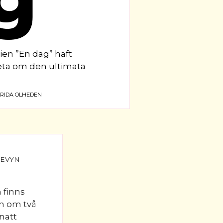
rien ”En dag” haft
 veta om den ultimata
RIDA OLHEDEN
n finns
en om två
natt