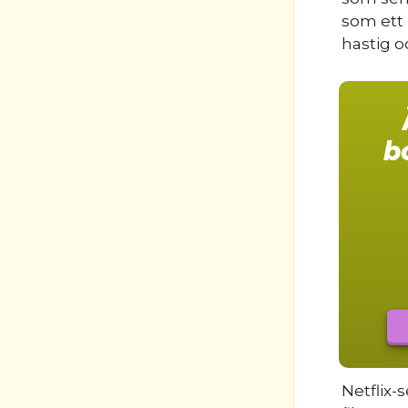
som ett 
hastig o
b
Netflix