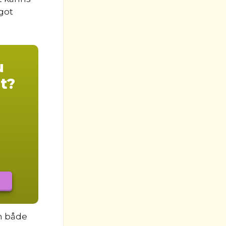
got
u
t?
m både