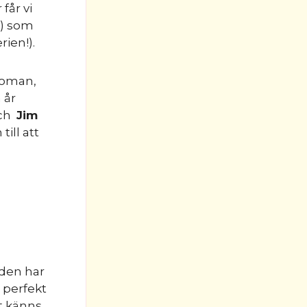
 får vi
!) som
ien!).
roman,
 år
ch
Jim
ill att
 den har
g perfekt
et känns