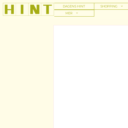
Hoppa
DAGENS HINT
SHOPPING
till
MER
innehåll