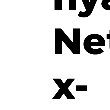
Net
x-