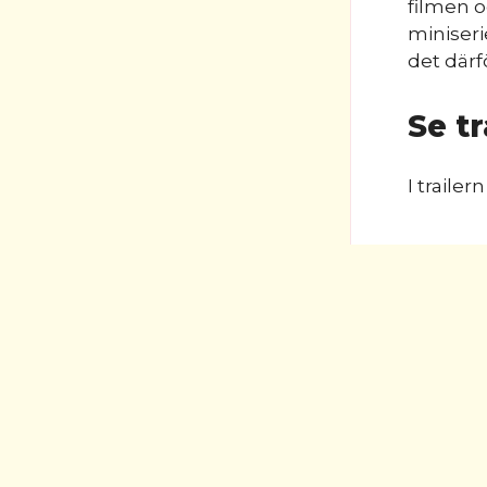
filmen o
miniserie
det därf
Se tr
I traile