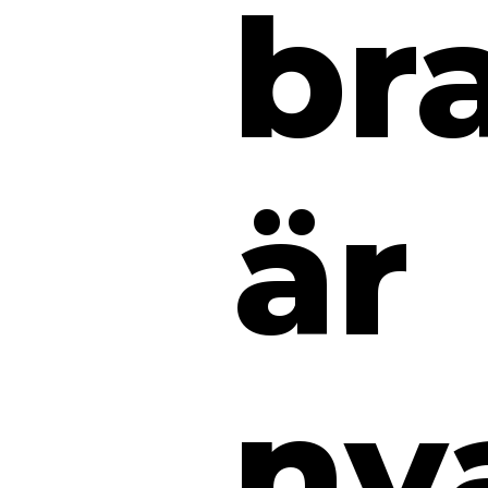
br
är
ny