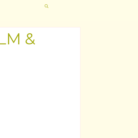
ILM &