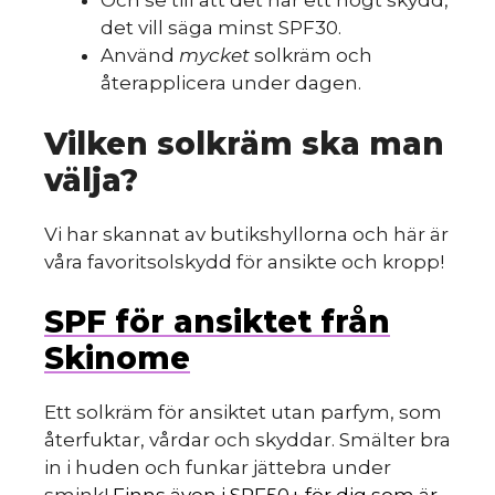
Och se till att det har ett högt skydd,
det vill säga minst SPF30.
Använd
mycket
solkräm och
återapplicera under dagen.
Vilken solkräm ska man
välja?
Vi har skannat av butikshyllorna och här är
våra favoritsolskydd för ansikte och kropp!
SPF för ansiktet från
Skinome
Ett solkräm för ansiktet utan parfym, som
återfuktar, vårdar och skyddar. Smälter bra
in i huden och funkar jättebra under