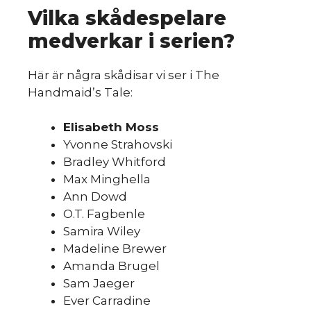
du
Vilka skådespelare
medverkar i serien?
Här är några skådisar vi ser i The
Handmaid’s Tale:
Elisabeth Moss
Yvonne Strahovski
mo
Bradley Whitford
Max Minghella
Ann Dowd
O.T. Fagbenle
Samira Wiley
Madeline Brewer
Amanda Brugel
Sam Jaeger
Ever Carradine