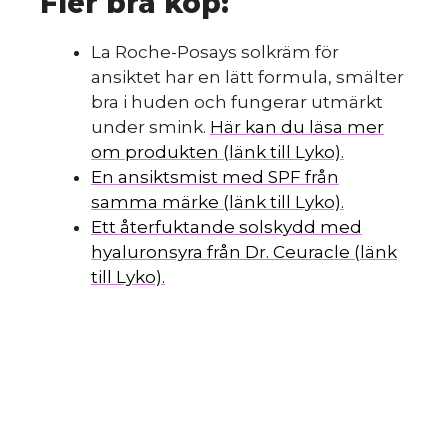
Fler bra köp:
La Roche-Posays solkräm för
ansiktet har en lätt formula, smälter
bra i huden och fungerar utmärkt
under smink.
Här kan du läsa mer
om produkten (länk till Lyko).
En ansiktsmist med SPF från
samma märke (länk till Lyko).
Ett återfuktande solskydd med
hyaluronsyra från Dr. Ceuracle (länk
till Lyko).