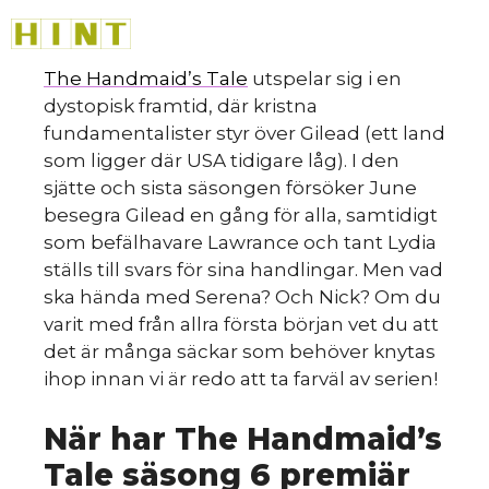
Hoppa
M
till
innehåll
The Handmaid’s Tale
utspelar sig i en
Så
dystopisk framtid, där kristna
fundamentalister styr över Gilead (ett land
som ligger där USA tidigare låg). I den
sjätte och sista säsongen försöker June
besegra Gilead en gång för alla, samtidigt
som befälhavare Lawrance och tant Lydia
ställs till svars för sina handlingar. Men vad
ska hända med Serena? Och Nick? Om du
varit med från allra första början vet du att
det är många säckar som behöver knytas
ihop innan vi är redo att ta farväl av serien!
När har The Handmaid’s
Tale säsong 6 premiär