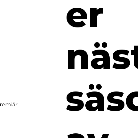
er
näs
säs