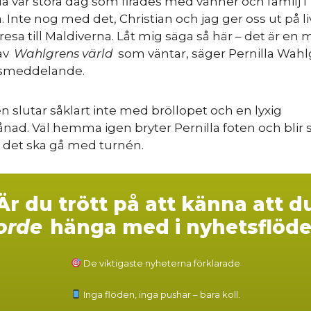
ela vår stora dag som firades med vänner och familj i
. Inte nog med det, Christian och jag ger oss ut på li
resa till Maldiverna. Låt mig säga så här – det är en
av
Wahlgrens värld
som väntar, säger Pernilla Wahlg
ssmeddelande.
 slutar såklart inte med bröllopet och en lyxig
d. Väl hemma igen bryter Pernilla foten och blir 
 det ska gå med turnén.
Är du trött på att känna att d
orde
hänga med i nyhetsflöde
De viktigaste nyheterna förklarade
Inga flöden, inga pushar – bara koll.