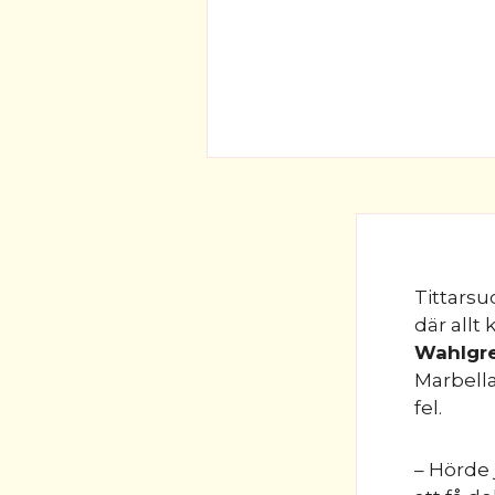
Tittars
där allt
Wahlgr
Marbella
fel.
– Hörde 