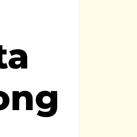
ta
ong