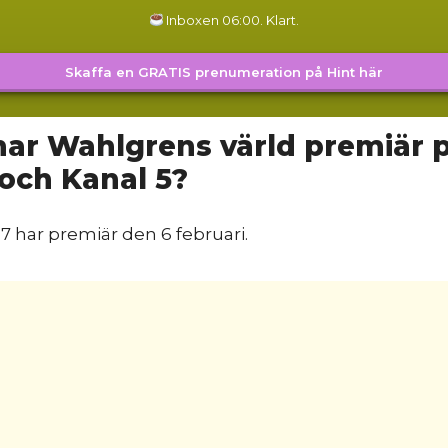
Inboxen 06:00. Klart.
Skaffa en GRATIS prenumeration på Hint här
har Wahlgrens värld premiär 
och Kanal 5?
7 har premiär den 6 februari.
 det en trailer?
inns det ingen trailer än, men nedan hittar du ett kli
6.