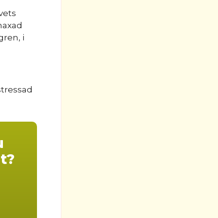
vets
 maxad
ren, i
stressad
u
t?