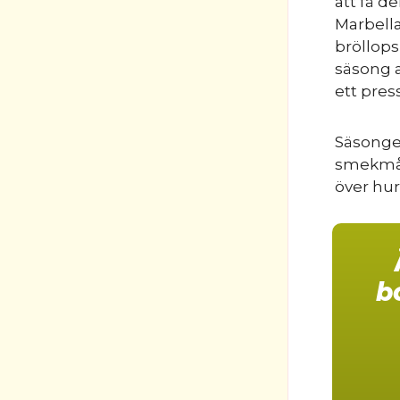
att få d
Marbella
bröllops
säsong 
ett pre
Säsongen
smekmåna
över hur
b