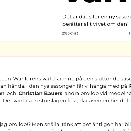
Det är dags för en ny säson
berättar allt vi vet om den!
2025-01-23
H
uccén
Wahlgrens värld
är inne på den sjuttonde säs
 kan hända. I den nya säsongen får vi hänga med på
en
och
Christian Bauers
andra bröllop vid medelha
. Det väntas en storslagen fest, där även en hel del
jag bröllop!? Men snälla, tänk att det äntligen har bli