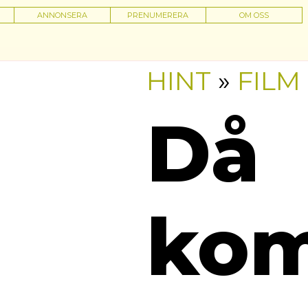
ANNONSERA
PRENUMERERA
OM OSS
HINT
»
FILM
Då
ko