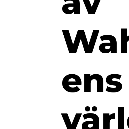
av
Wah
ens
vär