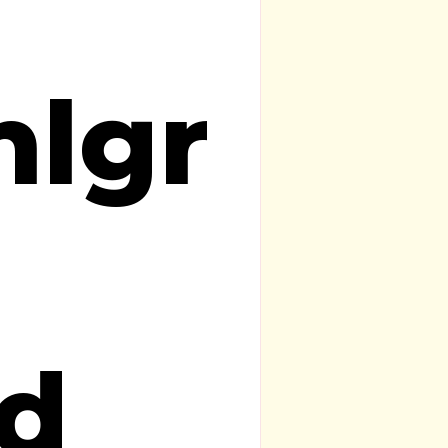
lgr
ld