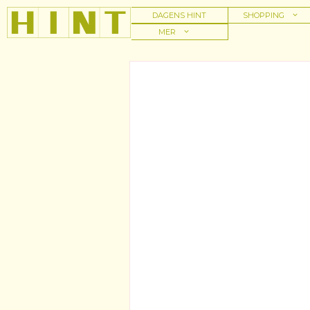
Hoppa
DAGENS HINT
SHOPPING
till
MER
innehåll