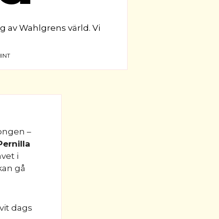
g av Wahlgrens värld. Vi
INT
ongen –
Pernilla
vet i
 kan gå
vit dags