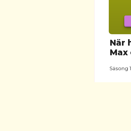
När 
Max 
Säsong 1
Finns
Tyvärr f
säsong 1