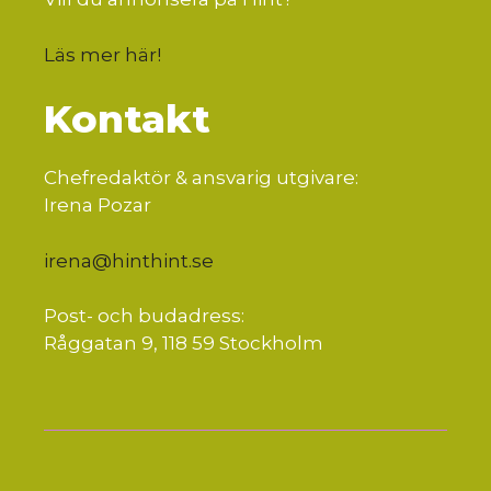
Läs mer här
!
Kontakt
Chefredaktör & ansvarig utgivare:
Irena Pozar
irena@hinthint.se
Post- och budadress:
Råggatan 9, 118 59 Stockholm