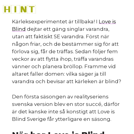
Hoppa
M
till
innehåll
Kärleksexperimentet är tillbaka! I
Love is
Blind
dejtar ett gäng singlar varandra,
utan att faktiskt SE varandra. Först när
någon friar, och de bestämmer sig för att
förlova sig, får de träffas. Sedan följer fem
veckor av att flytta ihop, träffa varandras
vänner och planera bröllop. Framme vid
altaret faller domen: vilka säger ja till
varandra och bevisar att kärleken är blind?
Den första säsongen av realityseriens
svenska version blev en stor succé, därför
är det kanske inte så konstigt att Love is
Blind Sverige får ytterligare en säsong.