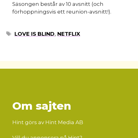
Säsongen består av 10 avsnitt (och
förhoppningsvis ett reunion-avsnitt!).
ETIKETTER
LOVE IS BLIND
,
NETFLIX
Om sajten
Hint görs av Hint Media AB
Vill du annonsera på Hint?