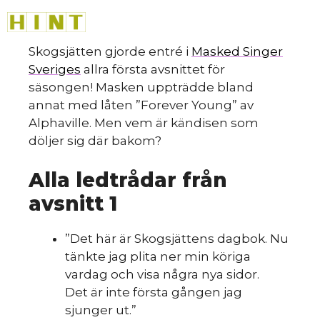
Hoppa
M
till
innehåll
Skogsjätten gjorde entré i
Masked Singer
Sveriges
allra första avsnittet för
HINT
»
säsongen! Masken uppträdde bland
annat med låten ”Forever Young” av
Alphaville. Men vem är kändisen som
döljer sig där bakom?
Alla ledtrådar från
Så
avsnitt 1
”Det här är Skogsjättens dagbok. Nu
tänkte jag plita ner min köriga
vardag och visa några nya sidor.
Det är inte första gången jag
sjunger ut.”