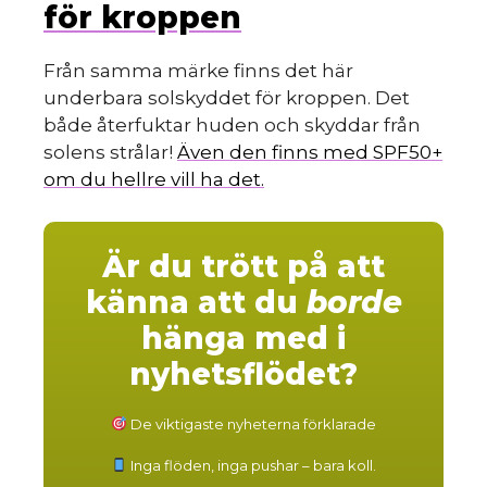
för kroppen
Från samma märke finns det här
underbara solskyddet för kroppen. Det
både återfuktar huden och skyddar från
solens strålar!
Även den finns med SPF50+
om du hellre vill ha det.
Är du trött på att
känna att du
borde
hänga med i
nyhetsflödet?
De viktigaste nyheterna förklarade
Inga flöden, inga pushar – bara koll.