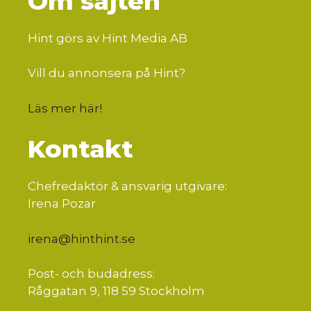
Om sajten
Hint görs av Hint Media AB
Vill du annonsera på Hint?
Läs mer här
!
Kontakt
Chefredaktör & ansvarig utgivare:
Irena Pozar
irena@hinthint.se
Post- och budadress:
Råggatan 9, 118 59 Stockholm