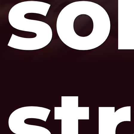
so
st