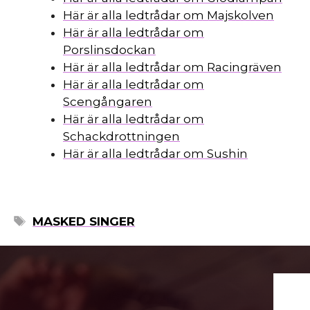
mo
Här är alla ledtrådar om Majskolven
Här är alla ledtrådar om
Porslinsdockan
Här är alla ledtrådar om Racingräven
Här är alla ledtrådar om
Scengångaren
Här är alla ledtrådar om
Schackdrottningen
Här är alla ledtrådar om Sushin
ETIKETTER
MASKED SINGER