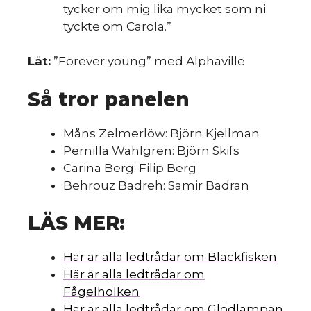
tycker om mig lika mycket som ni
tyckte om Carola.”
du
Låt:
”Forever young” med Alphaville
Så tror panelen
Måns Zelmerlöw: Björn Kjellman
Pernilla Wahlgren: Björn Skifs
Carina Berg: Filip Berg
Behrouz Badreh: Samir Badran
LÄS MER:
Här är alla ledtrådar om Bläckfisken
Här är alla ledtrådar om
Fågelholken
Här är alla ledtrådar om Glödlampan