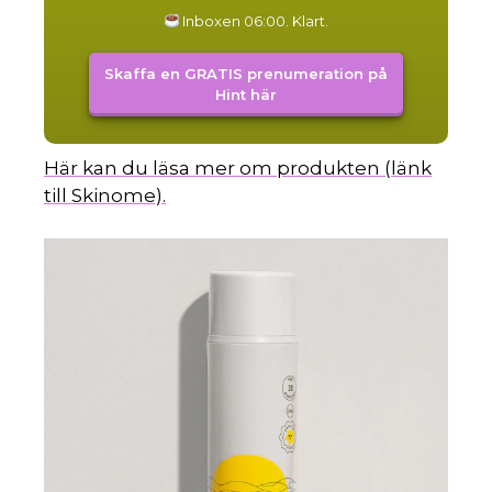
Inboxen 06:00. Klart.
Skaffa en GRATIS prenumeration på
Hint här
Här kan du läsa mer om produkten (länk
till Skinome).