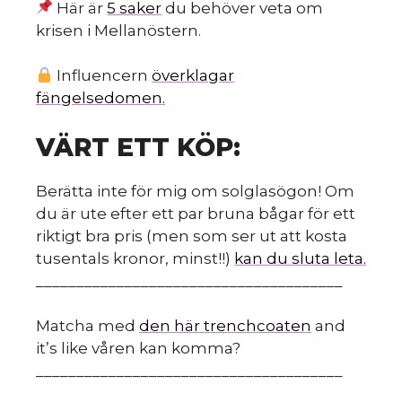
Här är
5 saker
du behöver veta om
krisen i Mellanöstern.
Influencern
överklagar
fängelsedomen.
m
VÄRT ETT KÖP:
Berätta inte för mig om solglasögon! Om
du är ute efter ett par bruna bågar för ett
riktigt bra pris (men som ser ut att kosta
tusentals kronor, minst!!)
kan du sluta leta.
______________________________________
Matcha med
den här trenchcoaten
and
it’s like våren kan komma?
______________________________________