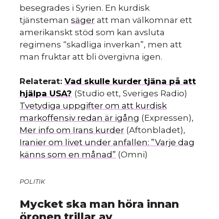
besegrades i Syrien. En kurdisk
tjänsteman
säger
att man välkomnar ett
amerikanskt stöd som kan avsluta
regimens “skadliga inverkan”, men att
man fruktar att bli övergivna igen.
Relaterat:
Vad skulle kurder tjäna på att
HIN
hjälpa USA?
(Studio ett, Sveriges Radio)
Tvetydiga uppgifter om att kurdisk
markoffensiv redan är igång
(Expressen),
Mer info om Irans kurder
(Aftonbladet),
Iranier om livet under anfallen: ”Varje dag
känns som en månad”
(Omni)
POLITIK
Mycket ska man höra innan
öronen trillar av