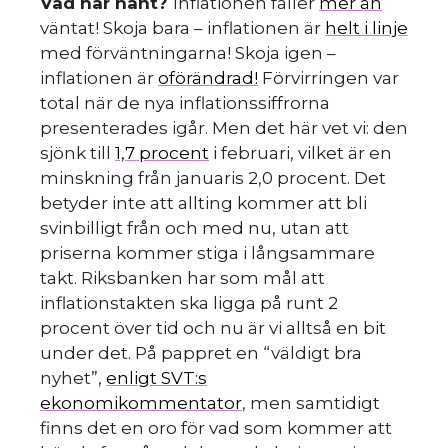
Vad har hänt?
Inflationen faller
mer än
väntat! Skoja bara – inflationen är
helt i linje
med förväntningarna! Skoja igen –
inflationen är
oförändrad!
Förvirringen var
total när de nya inflationssiffrorna
presenterades igår. Men det här vet vi: den
sjönk till
1,7 procent
i februari, vilket är en
minskning från januaris 2,0 procent. Det
betyder inte att allting kommer att bli
svinbilligt från och med nu, utan att
priserna kommer stiga i långsammare
takt. Riksbanken har som mål att
inflationstakten ska ligga på runt 2
procent över tid och nu är vi alltså en bit
under det. På pappret en “väldigt bra
nyhet”,
enligt SVT:s
ekonomikommentator
, men samtidigt
finns det en oro för vad som kommer att