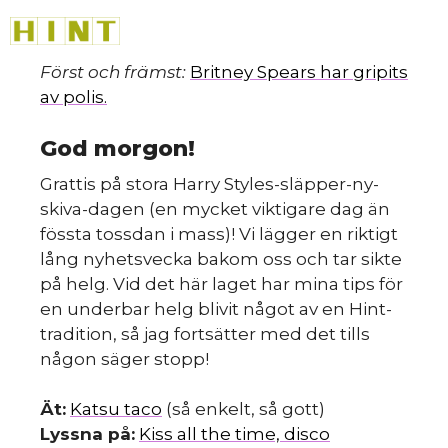
Hoppa
M
till
innehåll
Först och främst:
Britney Spears har gripits
av polis.
God morgon!
Grattis på stora Harry Styles-släpper-ny-
skiva-dagen (en mycket viktigare dag än
fössta tossdan i mass)! Vi lägger en riktigt
lång nyhetsvecka bakom oss och tar sikte
på helg. Vid det här laget har mina tips för
en underbar helg blivit något av en Hint-
tradition, så jag fortsätter med det tills
någon säger stopp!
Ät:
Katsu taco
(så enkelt, så gott)
Lyssna på:
Kiss all the time, disco