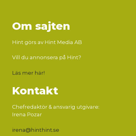
Om sajten
Hint görs av Hint Media AB
Vill du annonsera på Hint?
Läs mer här
!
Kontakt
Chefredaktör & ansvarig utgivare:
Irena Pozar
irena@hinthint.se