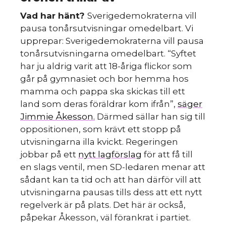
S
Vad har hänt?
Sverigedemokraterna vill
pausa tonårsutvisningar omedelbart. Vi
upprepar: Sverigedemokraterna vill pausa
tonårsutvisningarna omedelbart. “Syftet
har ju aldrig varit att 18-åriga flickor som
går på gymnasiet och bor hemma hos
mamma och pappa ska skickas till ett
land som deras föräldrar kom ifrån”,
säger
Jimmie Åkesson.
Därmed sällar han sig till
oppositionen, som krävt ett stopp på
utvisningarna illa kvickt. Regeringen
jobbar på ett
nytt lagförslag
för att få till
en slags ventil, men SD-ledaren menar att
sådant kan ta tid och att han därför vill att
utvisningarna pausas tills dess att ett nytt
regelverk är på plats. Det här är också,
påpekar Åkesson, väl förankrat i partiet.