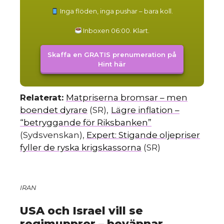
Inga flöden, inga pushar – bara koll.
Inboxen 06:00. Klart.
Skaffa en GRATIS prenumeration på
Hint här
Relaterat:
Matpriserna bromsar – men
boendet dyrare
(SR),
Lägre inflation –
“betryggande för Riksbanken”
(Sydsvenskan),
Expert: Stigande oljepriser
fyller de ryska krigskassorna
(SR)
IRAN
USA och Israel vill se
regimuppror – beväpnar