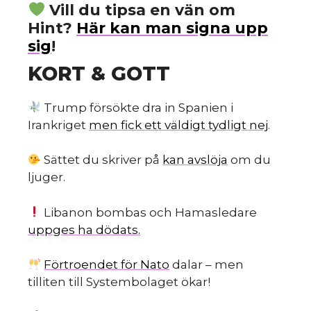
d
Vill du tipsa en vän om
Hint?
Här kan man signa upp
sig
!
KORT & GOTT
Trump försökte dra in Spanien i
Irankriget
men fick ett väldigt tydligt nej
.
Sättet du skriver på
kan avslöja
om du
ljuger.
Libanon bombas och Hamasledare
uppges ha dödats.
Förtroendet för Nato
dalar – men
tilliten till Systembolaget ökar!