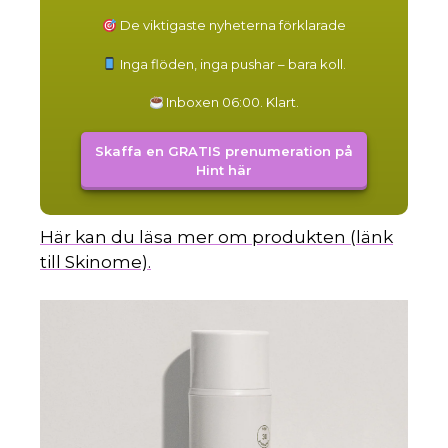
De viktigaste nyheterna förklarade
Inga flöden, inga pushar – bara koll.
Inboxen 06:00. Klart.
Skaffa en GRATIS prenumeration på
Hint här
Här kan du läsa mer om produkten (länk
till Skinome).