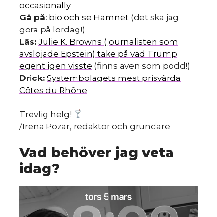
occasionally
Gå på:
bio och se Hamnet
(det ska jag
göra på lördag!)
Läs:
Julie K. Browns (journalisten som
avslöjade Epstein) take på vad Trump
egentligen visste
(finns även som podd!)
Drick:
Systembolagets mest prisvärda
Côtes du Rhône
Trevlig helg!
/Irena Pozar, redaktör och grundare
Vad behöver jag veta
idag?