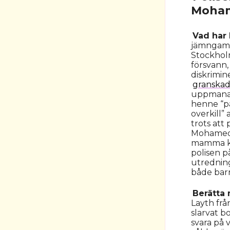
Moham
Vad har
jämngamla
Stockhol
försvann,
diskrimi
granska
uppmanad
henne “på
overkill”
trots att
Mohameds 
mamma ko
polisen 
utredning
både bar
Berätta
Layth frå
slarvat b
svara på 