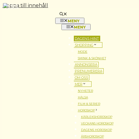
Hoppa till innehåll
MENY
MENY
DAGENS HINT
SHOPPING
MODE
SMINK & SKÖNHET
ANNONSERA
PRENUMERERA
OM OSS
MER
NYHETER
HÄLSA
FILM & SERIER
HOROSKOP
KÄRLEKSHOROSKOP
VECKANS HOROSKOP
DAGENS HOROSKOP
ÅRSHOROSKOP