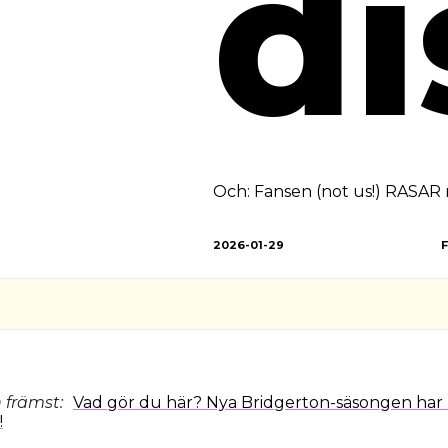
di
Och: Fansen (not us!) RASAR 
2026-01-29
h främst:
Vad gör du här? Nya Bridgerton-säsongen har
!