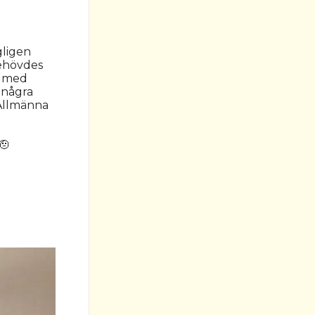
gligen
behövdes
n med
m några
 Allmänna
🫡