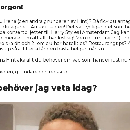
orgon!
 Irena (den andra grundaren av Hint)? Då fick du anta
 du äger ett Amex i helgen! Det var tydligen det som 
öpa konsertbiljetter till Harry Styles i Amsterdam. Jag ka
formera er om att allt har löst sig! Men nu undrar vi 1) o
are ska dit och 2) om du har hotelltips? Restaurangtips?
 us up så att Irena får den bästa helgen nånsin!
s Hint aka allt du behöver om vad som händer just nu 
lheden, grundare och redaktör
behöver jag veta idag?