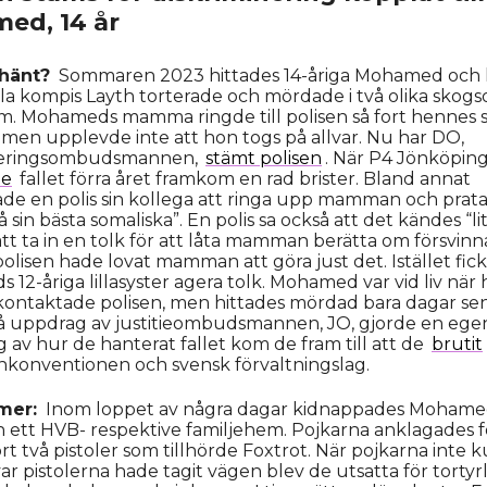
ed, 14 år
 hänt?
Sommaren 2023 hittades 14-åriga Mohamed och
 kompis Layth torterade och mördade i två olika skogs
m. Mohameds mamma ringde till polisen så fort hennes 
 men upplevde inte att hon togs på allvar. Nu har DO,
neringsombudsmannen,
stämt polisen
. När P4 Jönköpin
de
fallet förra året framkom en rad brister. Bland annat
e en polis sin kollega att ringa upp mamman och prat
 sin bästa somaliska”. En polis sa också att det kändes “li
 att ta in en tolk för att låta mamman berätta om försvin
 polisen hade lovat mamman att göra just det. Istället fick
12-åriga lillasyster agera tolk. Mohamed var vid liv när
ntaktade polisen, men hittades mördad bara dagar sen
på uppdrag av justitieombudsmannen, JO, gjorde en ege
 av hur de hanterat fallet kom de fram till att de
brutit
nkonventionen och svensk förvaltningslag.
 mer:
Inom loppet av några dagar kidnappades Mohame
n ett HVB- respektive familjehem. Pojkarna anklagades f
ort två pistoler som tillhörde Foxtrot. När pojkarna inte 
var pistolerna hade tagit vägen blev de utsatta för torty