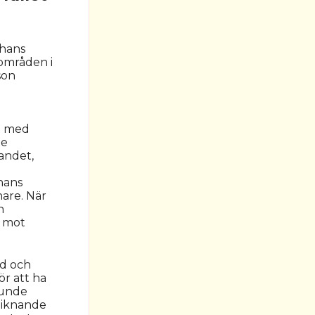
 hans
områden i
son
g
a med
te
nandet,
 hans
are. När
n
mot
d och
ör att ha
kunde
rliknande