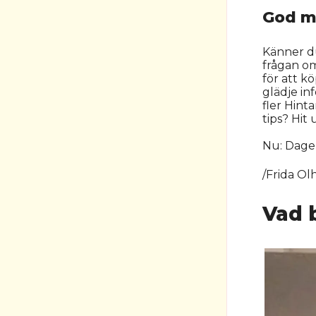
God m
Känner du
frågan om
för att k
glädje in
fler Hint
tips? Hit
Nu: Dagen
/Frida O
Vad 