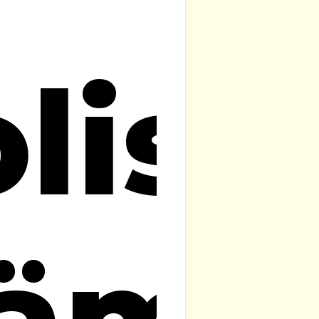
lise
täms