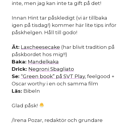
inte, men jag kan inte ta gift på det!
Innan Hint tar påskledigt (vi är tillbaka
igen på tisdag!) kommer här lite tips inför
påskhelgen. Håll till godo!
Ät:
Laxcheesecake
(har blivit tradition på
påskbordet hos mig!!)
Baka:
Mandelkaka
Drick:
Negroni Sbagliato
Se:
“Green book” på SVT Play
, feelgood +
Oscar worthy i en och samma film
Läs:
Bibeln
Glad påsk!
/Irena Pozar, redaktör och grundare