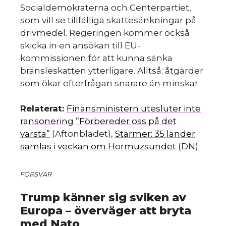
Socialdemokraterna och Centerpartiet,
som vill se tillfälliga skattesänkningar på
drivmedel. Regeringen kommer också
skicka in en ansökan till EU-
kommissionen för att kunna sänka
bränsleskatten ytterligare. Alltså: åtgärder
som ökar efterfrågan snarare än minskar.
Relaterat:
Finansministern utesluter inte
ransonering ”Förbereder oss på det
värsta”
(Aftonbladet),
Starmer: 35 länder
samlas i veckan om Hormuzsundet
(DN)
FÖRSVAR
Trump känner sig sviken av
Europa – överväger att bryta
med Nato