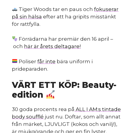
Tiger Woods tar en paus och
fokuserar
på sin hälsa
efter att ha gripits misstänkt
för rattfylla.
Förrädarna har premiär den 16 april –
och
här är årets deltagare!
Poliser
får inte
bära uniform i
prideparaden.
VÄRT ETT KÖP: Beauty-
edition
30 goda procents rea på
ALL I AM:s tintade
body soufflé
just nu. Doftar, som allt annat
från märket, LJUVLIGT (kokos och vanilj!),
är mjukgörande och ger en fin lyster.