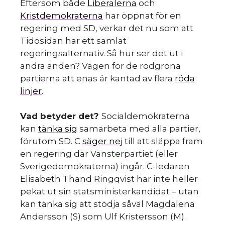
Eftersom både
Liberalerna
och
Kristdemokraterna
har öppnat för en
regering med SD, verkar det nu som att
Tidösidan har ett samlat
regeringsalternativ. Så hur ser det ut i
andra änden? Vägen för de rödgröna
partierna att enas är kantad av flera
röda
linjer
.
Vad betyder det?
Socialdemokraterna
kan
tänka sig
samarbeta med alla partier,
förutom SD. C
säger nej
till att släppa fram
en regering där Vänsterpartiet (eller
Sverigedemokraterna) ingår. C-ledaren
Elisabeth Thand Ringqvist har inte heller
pekat ut sin statsministerkandidat – utan
kan tänka sig att stödja såväl Magdalena
Andersson (S) som Ulf Kristersson (M).