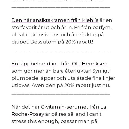
______________________________________
Den här ansiktskrämen från Kiehl’s
är en
storfavorit år ut och år in. Fri från parfym,
ultralätt konsistens och återfuktar på
djupet. Dessutom på 20% rabatt!
______________________________________
En läppbehandling från Ole Henriksen
som gör mer än bara återfuktar! Synligt
plumpade läppar och utslätade fina linjer
utlovas. Även den på 20% rabatt just nu.
______________________________________
När det här
C-vitamin-serumet från La
Roche-Posay
är på rea så, and I can’t
stress this enough, passar man på!