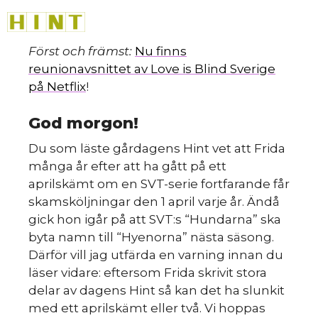
Hoppa
M
till
innehåll
Först och främst:
Nu finns
reunionavsnittet av Love is Blind Sverige
på Netflix
!
God morgon!
Du som läste gårdagens Hint vet att Frida
många år efter att ha gått på ett
aprilskämt om en SVT-serie fortfarande får
skamsköljningar den 1 april varje år. Ändå
gick hon igår på att SVT:s “Hundarna” ska
byta namn till “Hyenorna” nästa säsong.
Därför vill jag utfärda en varning innan du
läser vidare: eftersom Frida skrivit stora
delar av dagens Hint så kan det ha slunkit
med ett aprilskämt eller två. Vi hoppas