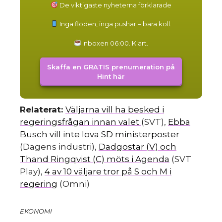
De viktigaste nyheterna förklarade
Inga flöden, inga pushar – bara koll.
Inboxen 06:00. Klart.
Skaffa en GRATIS prenumeration på
Hint här
Relaterat:
Väljarna vill ha besked i
regeringsfrågan innan valet
(SVT),
Ebba
Busch vill inte lova SD ministerposter
(Dagens industri),
Dadgostar (V) och
Thand Ringqvist (C) möts i Agenda
(SVT
Play),
4 av 10 väljare tror på S och M i
regering
(Omni)
EKONOMI