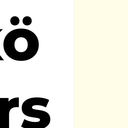
kö
rs