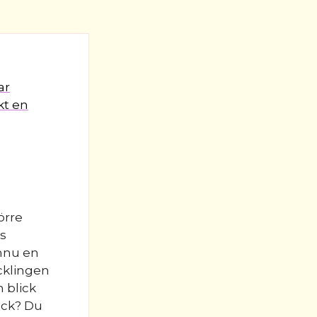
ar
kt en
örre
ns
ännu en
cklingen
 blick
ack? Du