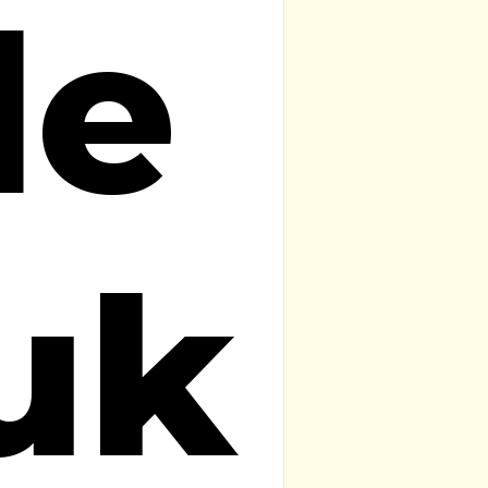
de
uk