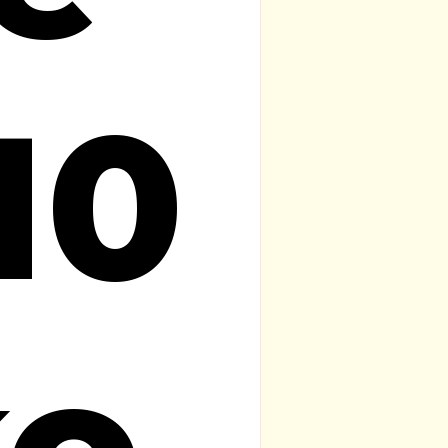
10
ko