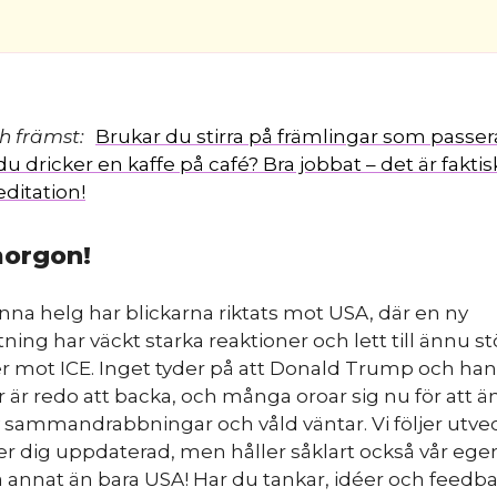
ch främst:
Brukar du stirra på främlingar som passer
 dricker en kaffe på café? Bra jobbat – det är faktis
ditation!
orgon!
na helg har blickarna riktats mot USA, där en ny
ning har väckt starka reaktioner och lett till ännu st
r mot ICE. Inget tyder på att Donald Trump och ha
r är redo att backa, och många oroar sig nu för att 
 sammandrabbningar och våld väntar. Vi följer utve
er dig uppdaterad, men håller såklart också vår egen
å annat än bara USA! Har du tankar, idéer och feedb