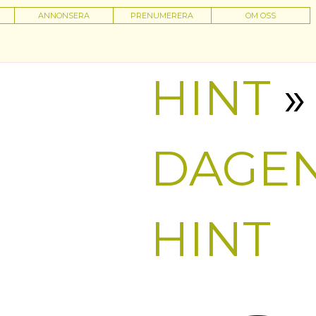
ANNONSERA
PRENUMERERA
OM OSS
HINT
»
DAGE
HINT