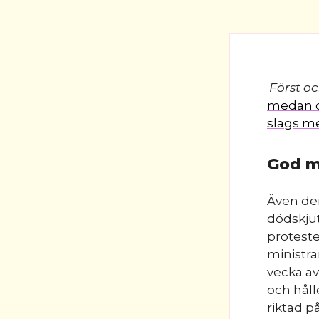
Först o
medan du
slags me
God m
Även den
dödskjut
proteste
ministra
vecka av
och håll
riktad p