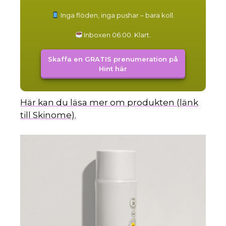
Inga flöden, inga pushar – bara koll.
Inboxen 06:00. Klart.
Skaffa en GRATIS prenumeration på
Hint här
Här kan du läsa mer om produkten (länk
till Skinome).