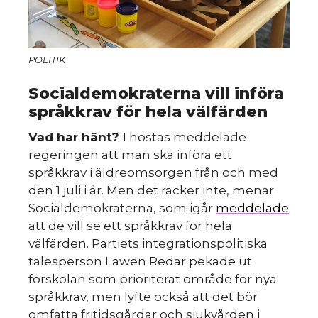
POLITIK
Socialdemokraterna vill införa
språkkrav för hela välfärden
Vad har hänt?
I höstas meddelade
regeringen att man ska införa ett
språkkrav i äldreomsorgen från och med
den 1 juli i år. Men det räcker inte, menar
Socialdemokraterna, som igår
meddelade
att de vill se ett språkkrav för hela
välfärden. Partiets integrationspolitiska
talesperson Lawen Redar pekade ut
förskolan som prioriterat område för nya
språkkrav, men lyfte också att det bör
omfatta fritidsgårdar och sjukvården i