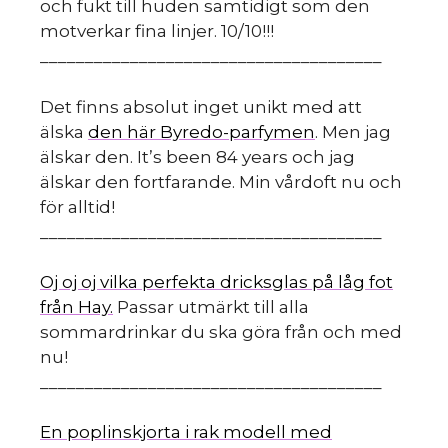
och fukt till huden samtidigt som den
motverkar fina linjer. 10/10!!!
______________________________________
Det finns absolut inget unikt med att
älska
den här Byredo-parfymen
. Men jag
älskar den. It’s been 84 years och jag
älskar den fortfarande. Min vårdoft nu och
för alltid!
______________________________________
Oj oj oj vilka perfekta dricksglas på låg fot
från Hay.
Passar utmärkt till alla
sommardrinkar du ska göra från och med
nu!
______________________________________
En poplinskjorta i rak modell med