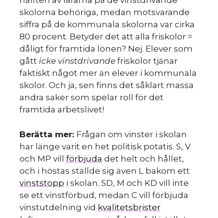
hälften av lärarna på de vinstdrivande
skolorna behöriga, medan motsvarande
siffra på de kommunala skolorna var cirka
80 procent. Betyder det att alla friskolor =
dåligt för framtida lönen? Nej. Elever som
gått
icke vinstdrivande
friskolor tjänar
faktiskt något mer än elever i kommunala
skolor. Och ja, sen finns det såklart massa
andra saker som spelar roll för det
framtida arbetslivet!
Berätta mer:
Frågan om vinster i skolan
har länge varit en het politisk potatis. S, V
och MP vill
förbjuda
det helt och hållet,
och i höstas ställde sig även L bakom ett
vinststopp
i skolan. SD, M och KD vill inte
se ett vinstförbud, medan C vill förbjuda
vinstutdelning vid
kvalitetsbrister