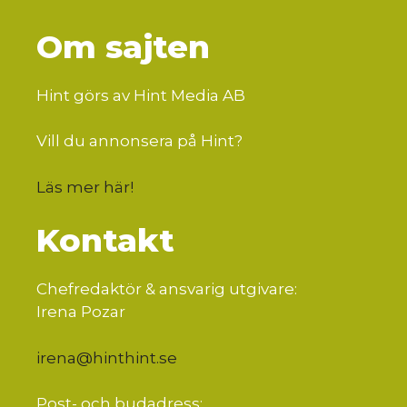
Om sajten
Hint görs av Hint Media AB
Vill du annonsera på Hint?
Läs mer här
!
Kontakt
Chefredaktör & ansvarig utgivare:
Irena Pozar
irena@hinthint.se
Post- och budadress: