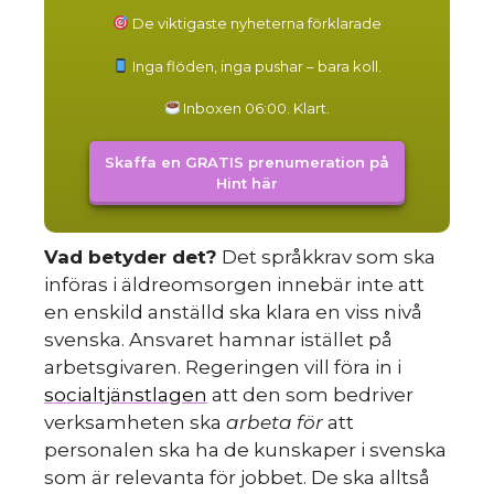
De viktigaste nyheterna förklarade
Inga flöden, inga pushar – bara koll.
Inboxen 06:00. Klart.
Skaffa en GRATIS prenumeration på
Hint här
Vad betyder det?
Det språkkrav som ska
införas i äldreomsorgen innebär inte att
en enskild anställd ska klara en viss nivå
svenska. Ansvaret hamnar istället på
arbetsgivaren. Regeringen vill föra in i
socialtjänstlagen
att den som bedriver
verksamheten ska
arbeta för
att
personalen ska ha de kunskaper i svenska
som är relevanta för jobbet. De ska alltså