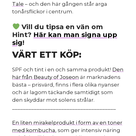
Tale
– och den här gången står arga
tonårsflickor i centrum.
m
Vill du tipsa en vän om
Hint?
Här kan man signa upp
sig
!
VÄRT ETT KÖP:
SPF och tint i en och samma produkt!
Den
här från Beauty of Joseon
är marknadens
bästa – prisvärd, finns i flera olika nyanser
och är lagom täckande samtidigt som
den skyddar mot solens strålar.
______________________________________
En liten mirakelprodukt i form av en toner
med kombucha
, som ger intensiv näring