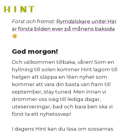
Hoppa
M
till
innehåll
Först och främst:
Rymdälskare unite! Här
är första bilden ever på månens baksida
God morgon!
Och välkommen tillbaka, våren! Som en
hyllning till solen kommer Hint lagom till
helgen att släppa en liten nyhet som
kommer att vara din bästa vän fram till
september, stay tuned. Men innan vi
drömmer oss iväg till lediga dagar,
uteserveringar, bad och bara ben ska vi
först ta ett nyhetssvep!
I dagens Hint kan du läsa om sossarnas