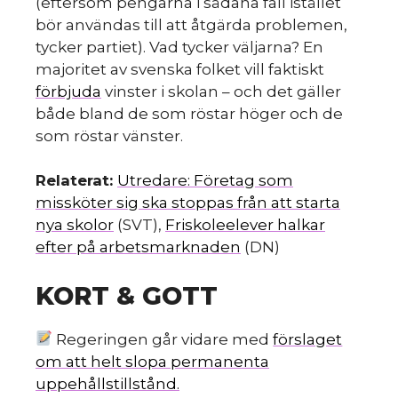
s
(eftersom pengarna i sådana fall istället
bör användas till att åtgärda problemen,
tycker partiet). Vad tycker väljarna? En
majoritet av svenska folket vill faktiskt
förbjuda
vinster i skolan – och det gäller
både bland de som röstar höger och de
som röstar vänster.
Relaterat:
Utredare: Företag som
missköter sig ska stoppas från att starta
nya skolor
(SVT),
Friskoleelever halkar
efter på arbetsmarknaden
(DN)
KORT & GOTT
Regeringen går vidare med
förslaget
om att helt slopa permanenta
uppehållstillstånd.