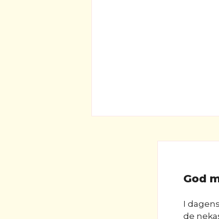
God m
I dagens
de nekas