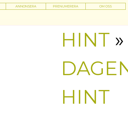
ANNONSERA
PRENUMERERA
OM OSS
HINT
»
DAGE
HINT