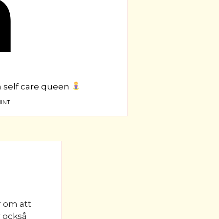
n
en self care queen
INT
r om att
r också