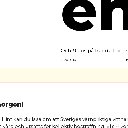
e
Och: 9 tips på hur du blir 
2026-01-13
H
orgon!
 Hint kan du läsa om att Sveriges värnpliktiga vittna
 vård och utsätts för kollektiv bestraffning. Vi skrive