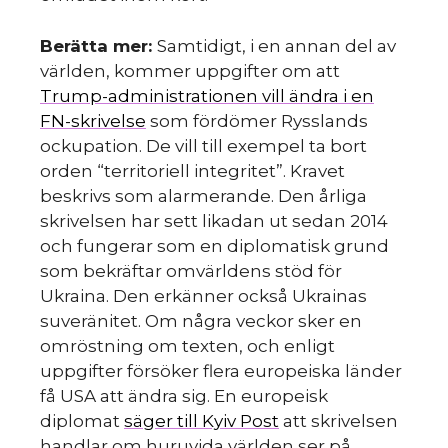
Berätta mer:
Samtidigt, i en annan del av
världen, kommer uppgifter om att
Trump-administrationen vill ändra i en
FN-skrivelse
som fördömer Rysslands
ockupation. De vill till exempel ta bort
orden “territoriell integritet”. Kravet
beskrivs som alarmerande. Den årliga
skrivelsen har sett likadan ut sedan 2014
och fungerar som en diplomatisk grund
som bekräftar omvärldens stöd för
Ukraina. Den erkänner också Ukrainas
suveränitet. Om några veckor sker en
omröstning om texten, och enligt
uppgifter försöker flera europeiska länder
få USA att ändra sig. En europeisk
diplomat
säger till Kyiv Post
att skrivelsen
handlar om huruvida världen ser på