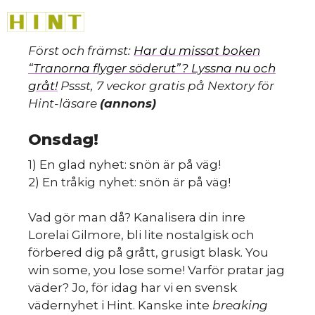
Hoppa
M
till
innehåll
Först och främst:
Har du missat boken
“Tranorna flyger söderut”? Lyssna nu och
gråt!
Pssst, 7 veckor gratis på Nextory för
Hint-läsare
(annons)
Onsdag!
1) En glad nyhet: snön är på väg!
2) En tråkig nyhet: snön är på väg!
Vad gör man då? Kanalisera din inre
Lorelai Gilmore, bli lite nostalgisk och
förbered dig på grått, grusigt blask. You
win some, you lose some! Varför pratar jag
väder? Jo, för idag har vi en svensk
vädernyhet i Hint. Kanske inte
breaking