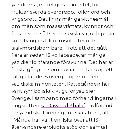
yazidierna, en religiös minoritet, för
fruktansvärda övergrepp, folkmord och
krigsbrott.
Det finns många vittnesmål
om män som massavrättats, kvinnor och
flickor som sålts som sexslavar, och pojkar
som tvingats bli barnsoldater och
självmordsbombare. Trots att det gått
flera år sedan IS kollapsade, är många
yazidier fortfarande försvunna. Det här är
första gången som hovrätten tar upp ett
fall gällande IS övergrepp mot den
yazidiska minoriteten. Rättegången har
varit symboliskt viktigt för yazidier i
Sverige. I samband med förhandlingarna i
tingsrätten
sa Dawood Khalaf
, ordförande
för yazidiska föreningen i Skaraborg, att:
“Många har känt en ilska över att IS-
återvändare erbjudits stöd och samtal