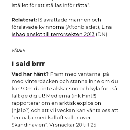
istället för att ställas inför rätta”.
Relaterat:
IS avrättade männen och
förslavade kvinnorna
(Aftonbladet),
Lina
Ishaq anslöt till terrorsekten 2013
(DN)
VÄDER
I said brrr
Vad har hänt?
Fram med vantarna, på
med vinterdäcken och stanna inne om du
kan! Om du inte älskar snö och kyla för i så
fall: ge dig ut! Medierna (ink Hint!!)
rapporterar om en
arktisk explosion
(hjälp?) och att vi i veckan kan vänta oss att
“en balja med kalluft väller över
Skandinavien”. Vi snackar 20 till 25