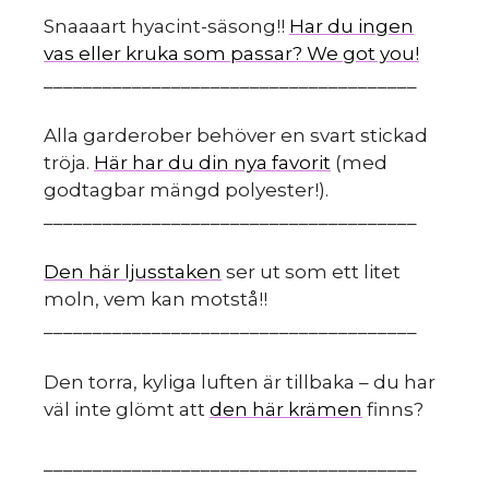
Snaaaart hyacint-säsong!!
Har du ingen
vas eller kruka som passar? We got you!
______________________________________
Alla garderober behöver en svart stickad
tröja.
Här har du din nya favorit
(med
godtagbar mängd polyester!).
______________________________________
Den här ljusstaken
ser ut som ett litet
moln, vem kan motstå!!
______________________________________
Den torra, kyliga luften är tillbaka – du har
väl inte glömt att
den här krämen
finns?
______________________________________