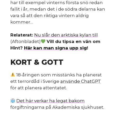
har till exempel vinterns första snö redan
fallit i år, medan det i de södra delarna kan
vara så att den riktiga vintern aldrig
kommer…
Relaterat:
Nu slår den arktiska kylan till
(Aftonbladet)
Vill du tipsa en vän om
Hint?
Här kan man signa upp sig
!
KORT & GOTT
18-åringen som misstänks ha planerat
ett terrordåd i Sverige
använde ChatGPT
för att planera attentatet.
Det här verkar ha legat bakom
förgiftningarna på Akademiska sjukhuset.