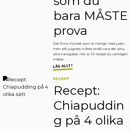
som du
bara MÅSTE
prova
Det finns mycket som är härligt med julen,
men allt julgodis måste ändå vara det allra,
allra härligaste. Här är 10 recept du verkligen
måste…
LÄS ALLT!
RECEPT
Recept:
Chiapuddin
g på 4 olika