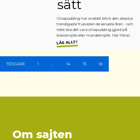
sätt
Chiapudding har snabbt blivit den absolut
trendigaste frukosten de senaste åren - och
helst ska det vara chiapudding gjord på
kokosmjölk eller mandelmjölk. Här hittar…
LÄS ALLT!
TIDIGARE
1
…
14
15
16
Om sajten