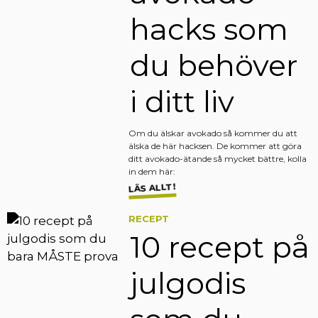
hacks som
du behöver
i ditt liv
Om du älskar avokado så kommer du att
älska de här hacksen. De kommer att göra
ditt avokado-ätande så mycket bättre, kolla
in dem här:
LÄS ALLT!
RECEPT
10 recept på
julgodis