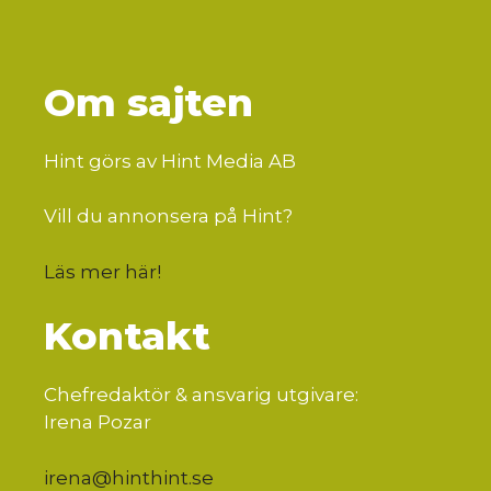
Om sajten
Hint görs av Hint Media AB
Vill du annonsera på Hint?
Läs mer här
!
Kontakt
Chefredaktör & ansvarig utgivare:
Irena Pozar
irena@hinthint.se