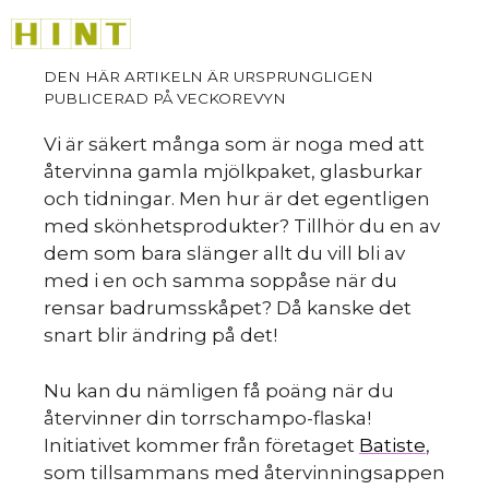
Hoppa
M
till
innehåll
Vi är säkert många som är noga med att
återvinna gamla mjölkpaket, glasburkar
och tidningar. Men hur är det egentligen
med skönhetsprodukter? Tillhör du en av
dem som bara slänger allt du vill bli av
med i en och samma soppåse när du
rensar badrumsskåpet? Då kanske det
snart blir ändring på det!
Nu kan du nämligen få poäng när du
återvinner din torrschampo-flaska!
Initiativet kommer från företaget
Batiste
,
som tillsammans med återvinningsappen