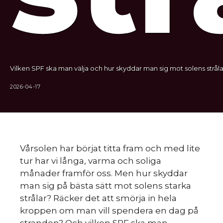
Vilken SPF ska man välja och hur skyddar man sig mot solens stråla
2026-04-17
Vårsolen har börjat titta fram och med lite
tur har vi långa, varma och soliga
månader framför oss. Men hur skyddar
man sig på bästa sätt mot solens starka
strålar? Räcker det att smörja in hela
kroppen om man vill spendera en dag på