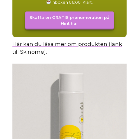
Inboxen 06:00. Klart.
Skaffa en GRATIS prenumeration på
Hint här
Här kan du läsa mer om produkten (länk
till Skinome).