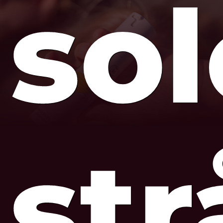
so
str