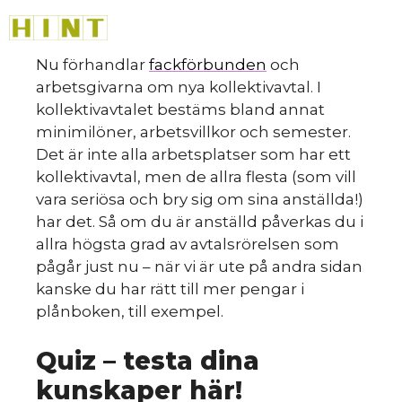
sk
Hoppa
M
till
innehåll
Nu förhandlar
fackförbunden
och
arbetsgivarna om nya kollektivavtal. I
kollektivavtalet bestäms bland annat
minimilöner, arbetsvillkor och semester.
Det är inte alla arbetsplatser som har ett
kollektivavtal, men de allra flesta (som vill
vara seriösa och bry sig om sina anställda!)
du
har det. Så om du är anställd påverkas du i
allra högsta grad av avtalsrörelsen som
pågår just nu – när vi är ute på andra sidan
kanske du har rätt till mer pengar i
plånboken, till exempel.
Quiz – testa dina
kunskaper här!