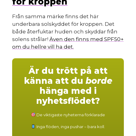
för kroppen
Från samma märke finns det här
underbara solskyddet för kroppen. Det
både återfuktar huden och skyddar från
solens strålar!
Även den finns med SPF50+
om du hellre vill ha det.
Är du trött på att
känna att du
borde
hänga med i
nyhetsflödet?
De viktigaste nyheterna förklarade
Inga flöden, inga pushar – bara koll.