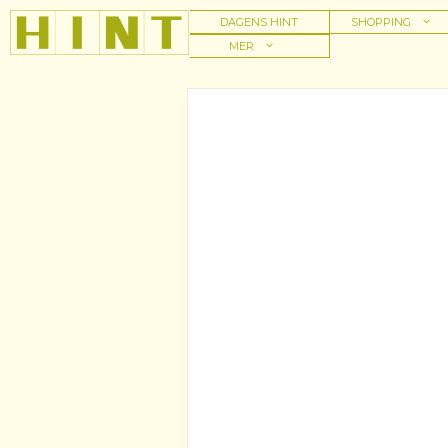
Hoppa
DAGENS HINT
SHOPPING
till
MER
innehåll