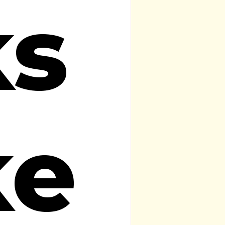
ks
ke