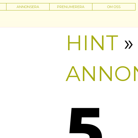
ANNONSERA
PRENUMERERA
OM OSS
HINT
»
ANNO
5