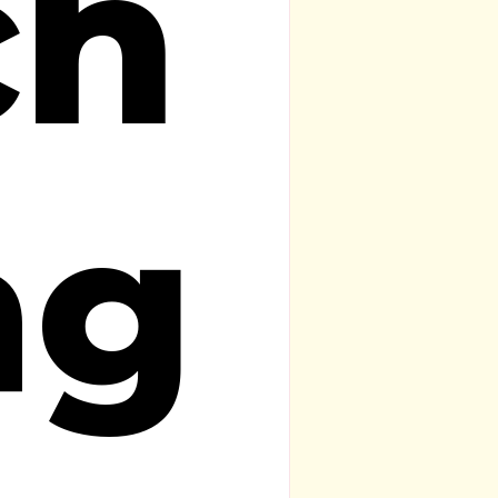
ch
åg