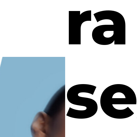
ra
se