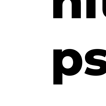
ni
ps