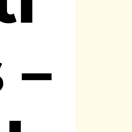
ti
 –