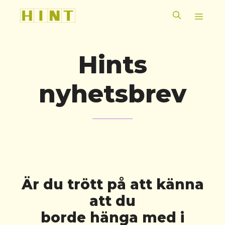
Hoppa
MEN
till
innehåll
Hints
nyhetsbrev
Är du trött på att känna
att du
borde hänga med i