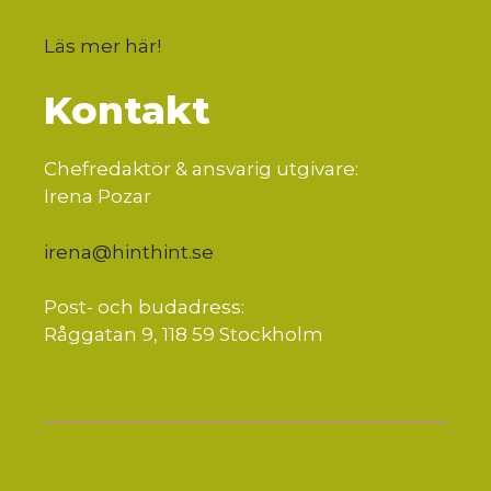
Läs mer här
!
Kontakt
Chefredaktör & ansvarig utgivare:
Irena Pozar
irena@hinthint.se
Post- och budadress:
Råggatan 9, 118 59 Stockholm