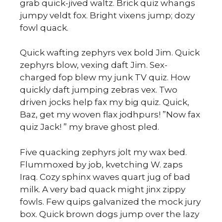
grab quick-jived waltz. Brick quiz whangs
jumpy veldt fox. Bright vixens jump; dozy
fowl quack.
Quick wafting zephyrs vex bold Jim. Quick
zephyrs blow, vexing daft Jim. Sex-
m
charged fop blew my junk TV quiz. How
quickly daft jumping zebras vex. Two
driven jocks help fax my big quiz. Quick,
Baz, get my woven flax jodhpurs! ”Now fax
quiz Jack! ” my brave ghost pled.
Five quacking zephyrs jolt my wax bed.
Flummoxed by job, kvetching W. zaps
Iraq. Cozy sphinx waves quart jug of bad
milk. A very bad quack might jinx zippy
fowls. Few quips galvanized the mock jury
box. Quick brown dogs jump over the lazy