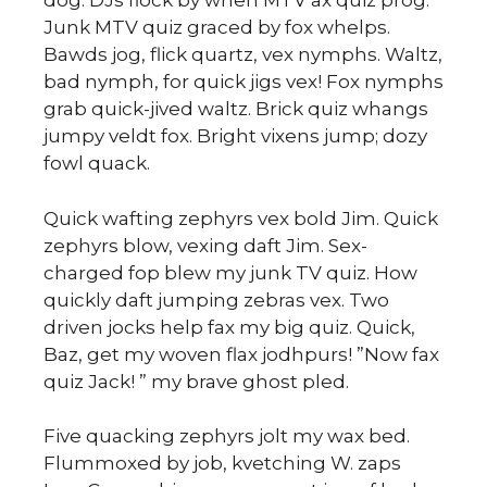
S
dog. DJs flock by when MTV ax quiz prog.
Junk MTV quiz graced by fox whelps.
Bawds jog, flick quartz, vex nymphs. Waltz,
bad nymph, for quick jigs vex! Fox nymphs
grab quick-jived waltz. Brick quiz whangs
jumpy veldt fox. Bright vixens jump; dozy
fowl quack.
Quick wafting zephyrs vex bold Jim. Quick
sk
zephyrs blow, vexing daft Jim. Sex-
charged fop blew my junk TV quiz. How
quickly daft jumping zebras vex. Two
driven jocks help fax my big quiz. Quick,
Baz, get my woven flax jodhpurs! ”Now fax
quiz Jack! ” my brave ghost pled.
Five quacking zephyrs jolt my wax bed.
Flummoxed by job, kvetching W. zaps