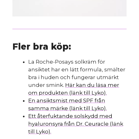
Fler bra köp:
La Roche-Posays solkräm för
ansiktet har en lätt formula, smälter
bra i huden och fungerar utmärkt
under smink.
Här kan du läsa mer
om produkten (länk till Lyko).
En ansiktsmist med SPF från
samma märke (länk till Lyko).
Ett återfuktande solskydd med
hyaluronsyra från Dr. Ceuracle (länk
till Lyko).