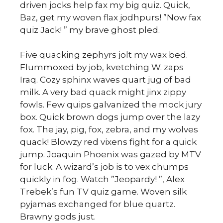
driven jocks help fax my big quiz. Quick,
Baz, get my woven flax jodhpurs! ”Now fax
quiz Jack! ” my brave ghost pled.
Five quacking zephyrs jolt my wax bed.
Flummoxed by job, kvetching W. zaps
Iraq. Cozy sphinx waves quart jug of bad
milk. A very bad quack might jinx zippy
fowls. Few quips galvanized the mock jury
box. Quick brown dogs jump over the lazy
fox. The jay, pig, fox, zebra, and my wolves
quack! Blowzy red vixens fight for a quick
jump. Joaquin Phoenix was gazed by MTV
for luck. A wizard’s job is to vex chumps
quickly in fog. Watch ”Jeopardy! ”, Alex
Trebek’s fun TV quiz game. Woven silk
pyjamas exchanged for blue quartz.
Brawny gods just.