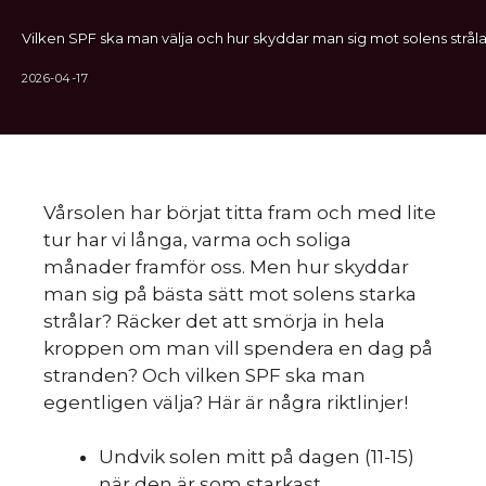
Vilken SPF ska man välja och hur skyddar man sig mot solens stråla
2026-04-17
Vårsolen har börjat titta fram och med lite
tur har vi långa, varma och soliga
månader framför oss. Men hur skyddar
man sig på bästa sätt mot solens starka
strålar? Räcker det att smörja in hela
kroppen om man vill spendera en dag på
stranden? Och vilken SPF ska man
egentligen välja? Här är några riktlinjer!
Undvik solen mitt på dagen (11-15)
när den är som starkast.