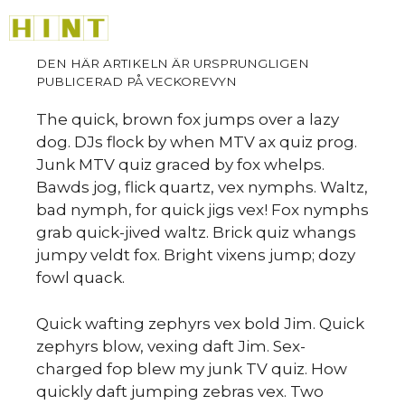
Hoppa
M
till
innehåll
The quick, brown fox jumps over a lazy
dog. DJs flock by when MTV ax quiz prog.
Junk MTV quiz graced by fox whelps.
Bawds jog, flick quartz, vex nymphs. Waltz,
bad nymph, for quick jigs vex! Fox nymphs
grab quick-jived waltz. Brick quiz whangs
jumpy veldt fox. Bright vixens jump; dozy
fowl quack.
Quick wafting zephyrs vex bold Jim. Quick
zephyrs blow, vexing daft Jim. Sex-
charged fop blew my junk TV quiz. How
quickly daft jumping zebras vex. Two