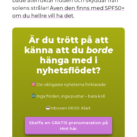
både återfuktar huden och skyddar från
solens strålar!
Även den finns med SPF50+
om du hellre vill ha det.
Är du trött på att
känna att du
borde
hänga med i
nyhetsflödet?
De viktigaste nyheterna förklarade
Inga flöden, inga pushar – bara koll.
Inboxen 06:00. Klart.
Skaffa en GRATIS prenumeration på
Hint här