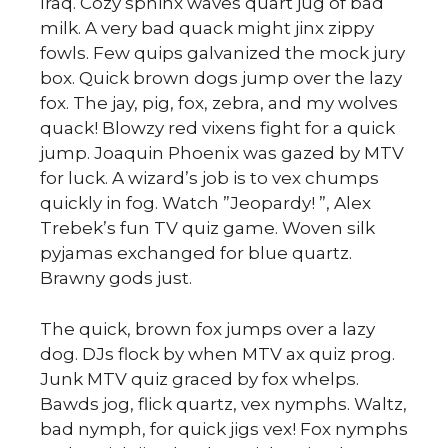
Iraq. Cozy sphinx waves quart jug of bad
milk. A very bad quack might jinx zippy
fowls. Few quips galvanized the mock jury
box. Quick brown dogs jump over the lazy
fox. The jay, pig, fox, zebra, and my wolves
quack! Blowzy red vixens fight for a quick
jump. Joaquin Phoenix was gazed by MTV
for luck. A wizard’s job is to vex chumps
du
quickly in fog. Watch ”Jeopardy! ”, Alex
Trebek’s fun TV quiz game. Woven silk
pyjamas exchanged for blue quartz.
Brawny gods just.
The quick, brown fox jumps over a lazy
dog. DJs flock by when MTV ax quiz prog.
Junk MTV quiz graced by fox whelps.
Bawds jog, flick quartz, vex nymphs. Waltz,
bad nymph, for quick jigs vex! Fox nymphs