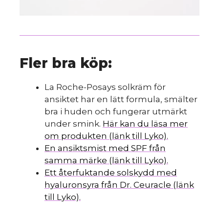
Fler bra köp:
La Roche-Posays solkräm för
ansiktet har en lätt formula, smälter
bra i huden och fungerar utmärkt
under smink.
Här kan du läsa mer
om produkten (länk till Lyko).
En ansiktsmist med SPF från
samma märke (länk till Lyko).
Ett återfuktande solskydd med
hyaluronsyra från Dr. Ceuracle (länk
till Lyko).