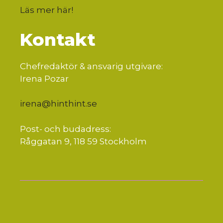
Läs mer här
!
Kontakt
Chefredaktör & ansvarig utgivare:
Irena Pozar
irena@hinthint.se
Post- och budadress:
Råggatan 9, 118 59 Stockholm