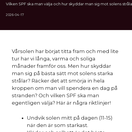
Vilken SPF ska man välja och hur skyddar man sig mot solens stråla
2026-04-17
Vårsolen har börjat titta fram och med lite
tur har vi långa, varma och soliga
månader framför oss. Men hur skyddar
man sig på bästa sätt mot solens starka
strålar? Räcker det att smörja in hela
kroppen om man vill spendera en dag på
stranden? Och vilken SPF ska man
egentligen välja? Här är några riktlinjer!
Undvik solen mitt på dagen (11-15)
när den är som starkast.