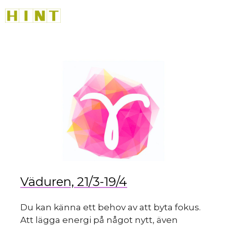
Hoppa
M
till
innehåll
du
Väduren, 21/3-19/4
Du kan känna ett behov av att byta fokus.
Att lägga energi på något nytt, även