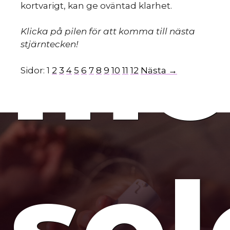
mo
kortvarigt, kan ge oväntad klarhet.
Klicka på pilen för att komma till nästa
stjärntecken!
Sidor:
1
2
3
4
5
6
7
8
9
10
11
12
Nästa →
so