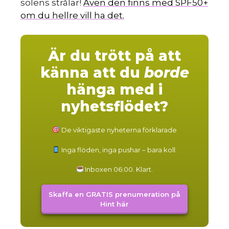
solens strålar!
Även den finns med SPF50+
om du hellre vill ha det.
Är du trött på att
känna att du
borde
hänga med i
nyhetsflödet?
De viktigaste nyheterna förklarade
Inga flöden, inga pushar – bara koll.
Inboxen 06:00. Klart.
Skaffa en GRATIS prenumeration på
Hint här