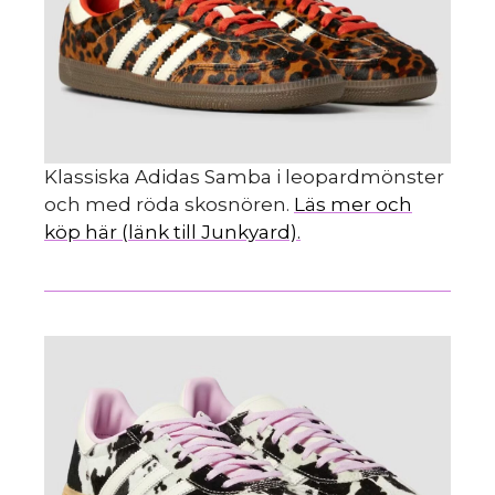
Klassiska Adidas Samba i leopardmönster
och med röda skosnören.
Läs mer och
köp här (länk till Junkyard).