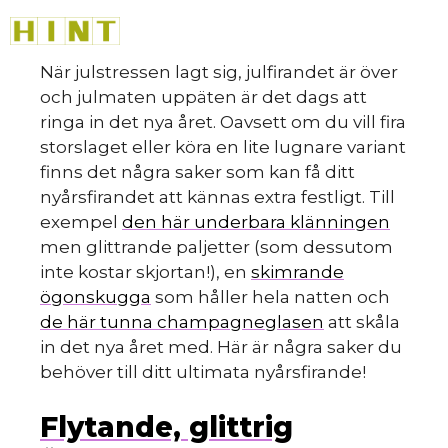
Hoppa
M
till
innehåll
När julstressen lagt sig, julfirandet är över
och julmaten uppäten är det dags att
ringa in det nya året. Oavsett om du vill fira
storslaget eller köra en lite lugnare variant
finns det några saker som kan få ditt
nyårsfirandet att kännas extra festligt. Till
exempel
den här underbara klänningen
men glittrande paljetter (som dessutom
inte kostar skjortan!), en
skimrande
ögonskugga
som håller hela natten och
de här tunna champagneglasen
att skåla
in det nya året med. Här är några saker du
behöver till ditt ultimata nyårsfirande!
Flytande, glittrig