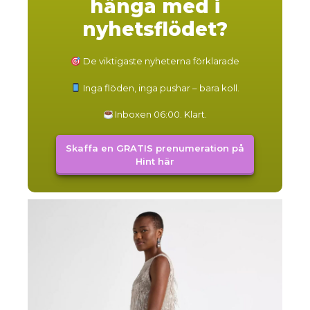
hänga med i
nyhetsflödet?
De viktigaste nyheterna förklarade
Inga flöden, inga pushar – bara koll.
Inboxen 06:00. Klart.
Skaffa en GRATIS prenumeration på
Hint här