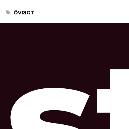
ETIKETTER
ÖVRIGT
s