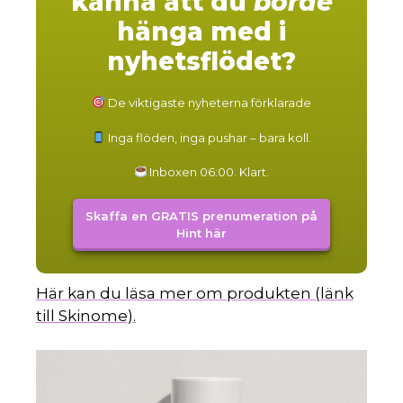
känna att du
borde
hänga med i
nyhetsflödet?
De viktigaste nyheterna förklarade
Inga flöden, inga pushar – bara koll.
Inboxen 06:00. Klart.
Skaffa en GRATIS prenumeration på
Hint här
Här kan du läsa mer om produkten (länk
till Skinome).