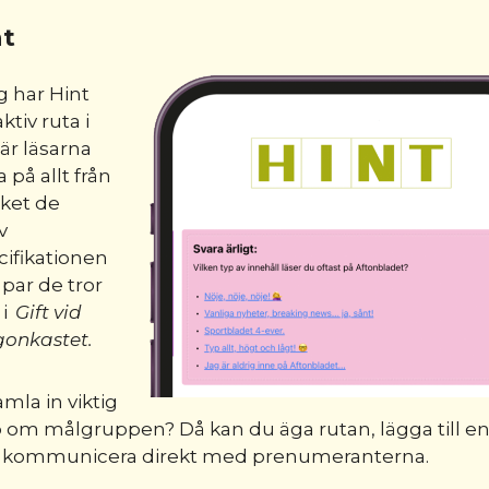
ht
g har Hint
ktiv ruta i
är läsarna
 på allt från
ket de
v
ifikationen
t par de tror
 i
Gift vid
gonkastet.
amla in viktig
om målgruppen? Då kan du äga rutan, lägga till en
h kommunicera direkt med prenumeranterna.