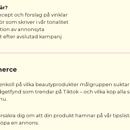
år?
oncept och förslag på vinklar
ör som skriver i vår tonalitet
tion av annonsyta
t efter avslutad kampanj
erce
tenkoll på vilka beautyprodukter målgruppen suktar 
dgetfynd som trendar på Tiktok – och vilka köp alla 
nu.
försäkra dig om att din produkt hamnar på vår tipslis
köpa en annons.