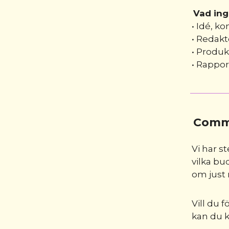
Vad ing
• Idé, k
• Redakt
• Produk
• Rappor
Comm
Vi har s
vilka bu
om just 
Vill du 
kan du 