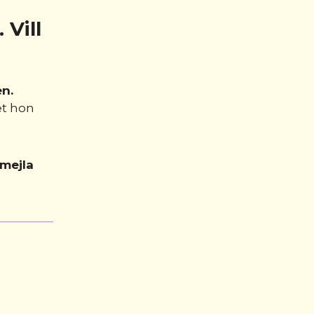
 Vill
n.
et hon
mejla