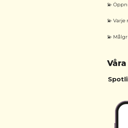
💫 Öppn
💫 Varj
💫 Målgr
Våra
Spotl