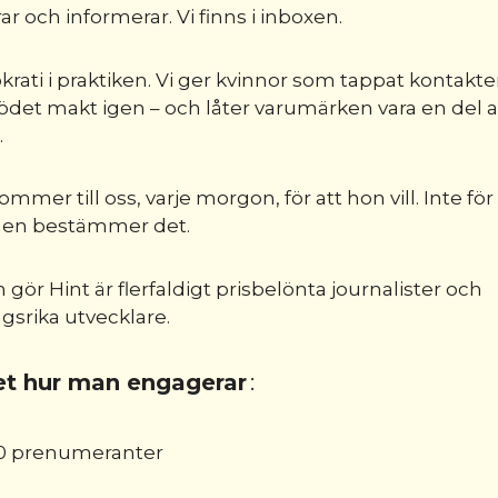
r och informerar. Vi finns i inboxen.
rati i praktiken. Vi ger kvinnor som tappat kontak
ödet makt igen – och låter varumärken vara en del 
.
mmer till oss, varje morgon, för att hon vill. Inte för 
men bestämmer det.
m gör Hint är flerfaldigt prisbelönta journalister och
srika utvecklare.
et hur man engagerar
:
00 prenumeranter