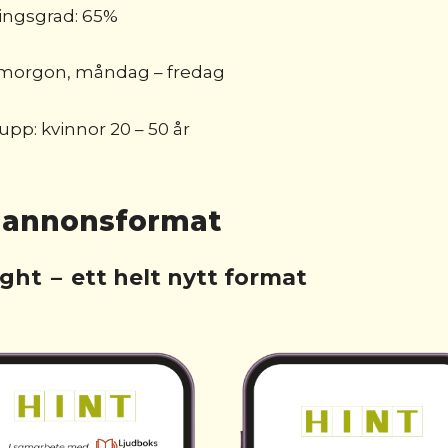
ingsgrad: 65%
e morgon, måndag – fredag
upp: kvinnor 20 – 50 år
 annonsformat
ight
–
ett helt nytt format