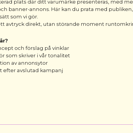
erad plats där ditt varumärke presenteras, med me
och banner-annons. Här kan du prata med publiken,
ätt som vi gör.
tt avtryck direkt, utan störande moment runtomkri
år?
oncept och förslag på vinklar
ör som skriver i vår tonalitet
tion av annonsytor
t efter avslutad kampanj