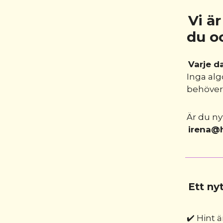
Vi ä
du o
Varje d
Inga alg
behöver,
Är du ny
irena@h
Ett ny
✔️ Hint 