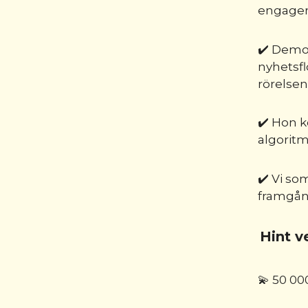
engagera
✔️ Demok
nyhetsfl
rörelsen
✔️ Hon ko
algorit
✔️ Vi so
framgång
Hint v
💫 50 0