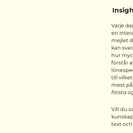
Insig
Varje da
en intera
mejlet d
kan svara
hur myc
förstår a
lönespec
till vilke
mest på
första ö
Vill du s
kunskap 
text oc