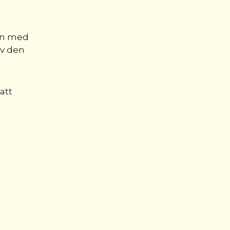
ten med
av den
att