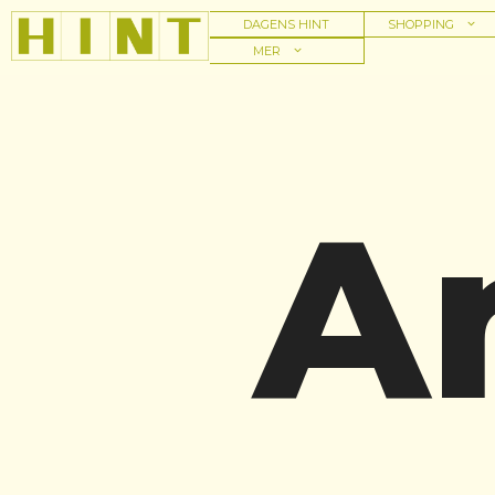
Hoppa
DAGENS HINT
SHOPPING
till
MER
innehåll
A