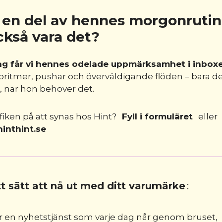
r en del av hennes morgonrutin.
ckså vara det?
ag får vi hennes odelade uppmärksamhet i inboxe
oritmer, pushar och överväldigande flöden – bara d
 när hon behöver det.
fiken på att synas hos Hint?
Fyll i formuläret
eller
inthint.se
tt sätt att nå ut med ditt varumärke
:
är en nyhetstjänst som varje dag når genom bruset,