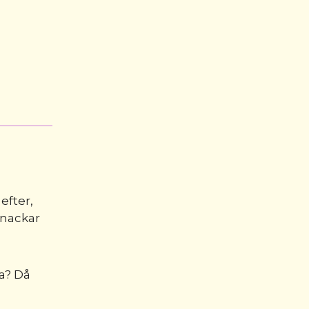
efter,
snackar
ta? Då