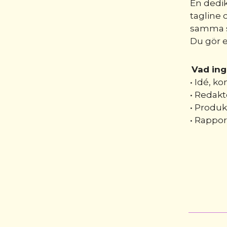
En dedik
tagline 
samma s
Du gör e
Vad ing
• Idé, k
• Redakt
• Produk
• Rappor