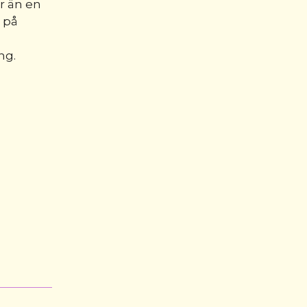
r än en
 på
ng.