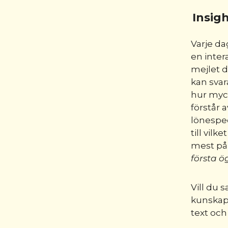
Insig
Varje da
en intera
mejlet d
kan svara
hur myc
förstår a
lönespec
till vilke
mest på
första ö
Vill du s
kunskap 
text oc