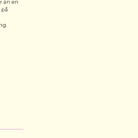
r än en
 på
ng.