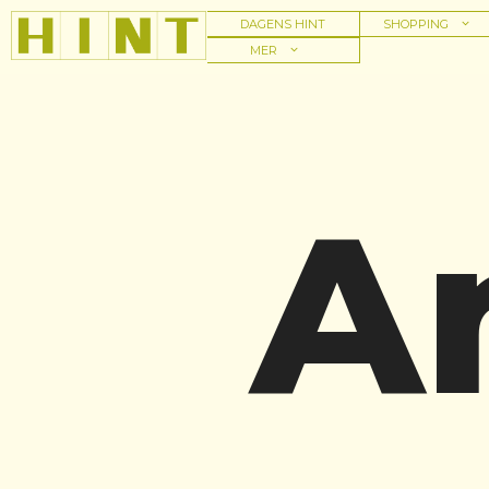
Hoppa
DAGENS HINT
SHOPPING
till
MER
innehåll
A