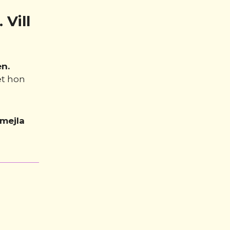
 Vill
n.
et hon
mejla