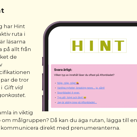
ht
g har Hint
ktiv ruta i
är läsarna
 på allt från
ket de
v
ifikationen
t par de tror
 i
Gift vid
gonkastet.
amla in viktig
om målgruppen? Då kan du äga rutan, lägga till en
h kommunicera direkt med prenumeranterna.