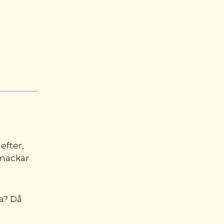
efter,
snackar
ta? Då