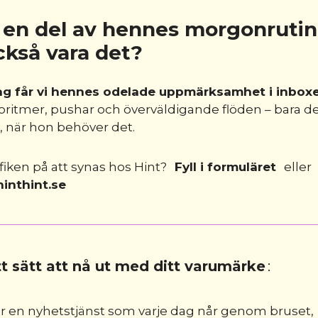
r en del av hennes morgonrutin.
ckså vara det?
ag får vi hennes odelade uppmärksamhet i inboxe
oritmer, pushar och överväldigande flöden – bara d
 när hon behöver det.
fiken på att synas hos Hint?
Fyll i formuläret
eller
inthint.se
tt sätt att nå ut med ditt varumärke
:
är en nyhetstjänst som varje dag når genom bruset,