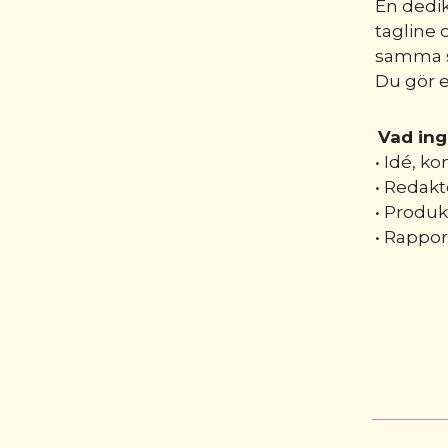
En dedik
tagline 
samma s
Du gör e
Vad ing
• Idé, k
• Redakt
• Produk
• Rappor