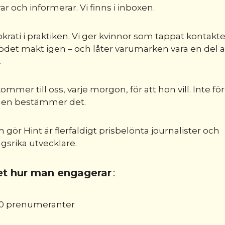
r och informerar. Vi finns i inboxen.
rati i praktiken. Vi ger kvinnor som tappat kontak
ödet makt igen – och låter varumärken vara en del 
.
mmer till oss, varje morgon, för att hon vill. Inte för
men bestämmer det.
 gör Hint är flerfaldigt prisbelönta journalister och
srika utvecklare.
et hur man engagerar
:
0 prenumeranter