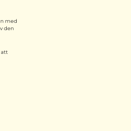
ten med
av den
 att