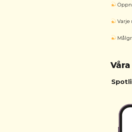
Öppni
Varje
Målgru
Våra
Spotl