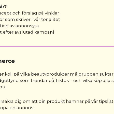
år?
oncept och förslag på vinklar
ör som skriver i vår tonalitet
tion av annonsyta
t efter avslutad kampanj
erce
tenkoll på vilka beautyprodukter målgruppen suktar 
dgetfynd som trendar på Tiktok – och vilka köp alla 
nu.
försäkra dig om att din produkt hamnar på vår tipslis
köpa en annons.