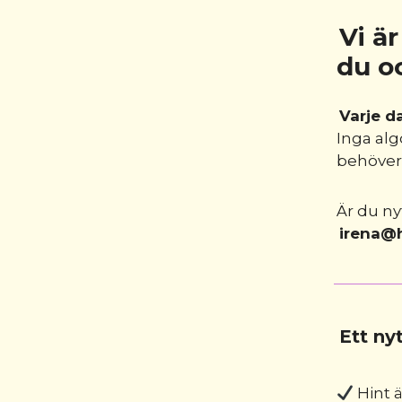
Vi ä
du o
Varje d
Inga alg
behöver,
Är du ny
irena@h
Ett ny
Hint 