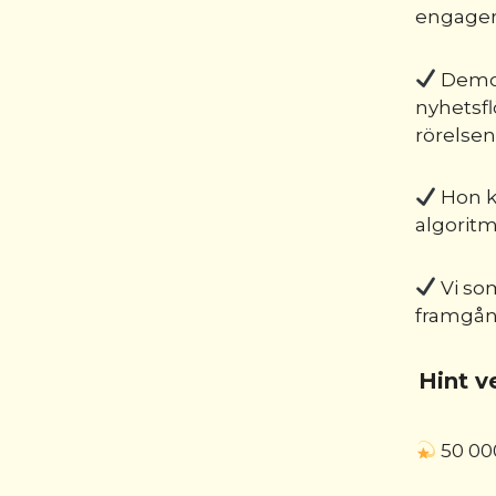
engagera
Demok
nyhetsfl
rörelsen
Hon ko
algorit
Vi som
framgång
Hint v
50 00