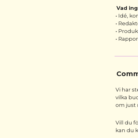
Vad ing
• Idé, k
• Redakt
• Produk
• Rappor
Comm
Vi har s
vilka bu
om just 
Vill du 
kan du 