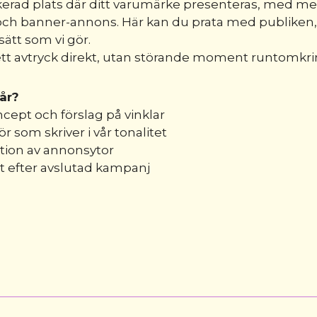
erad plats där ditt varumärke presenteras, med me
och banner-annons. Här kan du prata med publiken,
ätt som vi gör.
tt avtryck direkt, utan störande moment runtomkri
år?
oncept och förslag på vinklar
ör som skriver i vår tonalitet
tion av annonsytor
t efter avslutad kampanj