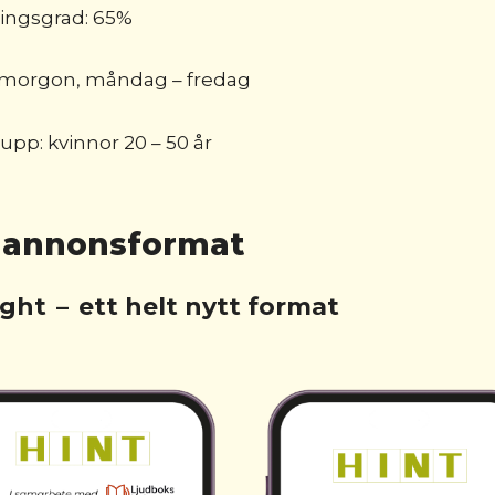
ngsgrad: 65%
 morgon, måndag – fredag
pp: kvinnor 20 – 50 år
 annonsformat
ight
–
ett helt nytt format