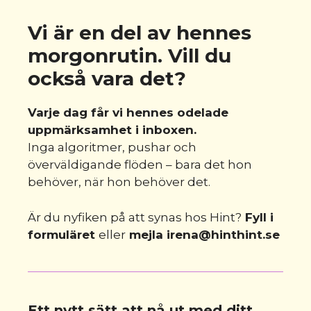
Vi är en del av hennes
morgonrutin. Vill du
också vara det?
Varje dag får vi hennes odelade
uppmärksamhet i inboxen.
Inga algoritmer, pushar och
överväldigande flöden – bara det hon
behöver, när hon behöver det.
Är du nyfiken på att synas hos Hint?
Fyll i
formuläret
eller
mejla
irena@hinthint.se
Ett nytt sätt att nå ut med ditt