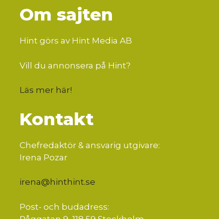
Om sajten
Hint görs av Hint Media AB
Vill du annonsera på Hint?
Läs mer här
!
Kontakt
Chefredaktör & ansvarig utgivare:
Irena Pozar
irena@hinthint.se
Post- och budadress:
Råggatan 9, 118 59 Stockholm